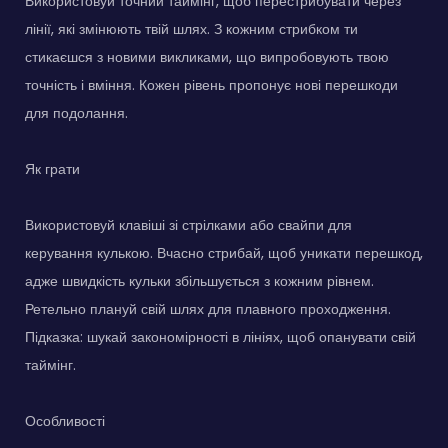
Використовуй точний таймінг, щоб перестрибувати через
лінії, які змінюють твій шлях. З кожним стрибком ти
стикаєшся з новими викликами, що випробовують твою
точність і вміння. Кожен рівень пропонує нові перешкоди
для подолання.
Як грати
Використовуй клавіші зі стрілками або свайпи для
керування кулькою. Вчасно стрибай, щоб уникати перешкод,
адже швидкість кульки збільшується з кожним рівнем.
Ретельно плануй свій шлях для плавного проходження.
Підказка: шукай закономірності в лініях, щоб опанувати свій
таймінг.
Особливості