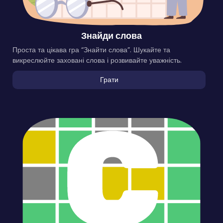
Знайди слова
Проста та цікава гра “Знайти слова”. Шукайте та
викреслюйте заховані слова і розвивайте уважність.
Грати