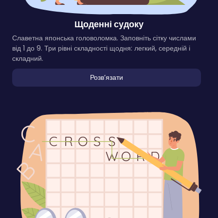
Щоденні судоку
Славетна японська головоломка. Заповніть сітку числами
від 1 до 9. Три рівні складності щодня: легкий, середній і
складний.
Розвʼязати