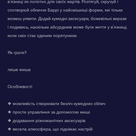
в'язниці як полотно для своїх жартів. Розтягуй, скручуй і
спотворюй обличчя Баррі у найсмішніші форми, які тільки
можеш уявити. Додай кумедні аксесуари, божевільні вирази
і подивись, наскільки абсурдним може бути життя у в'язниці,
коли сміх стає єдиним порятунком.
Як грати?
лише миша
Особливості:
❖ можливість створювати безліч кумедних облич
❖ просте управління за допомогою миші
❖ додавання різноманітних аксесуарів
❖ весела атмосфера, що піднімає настрій