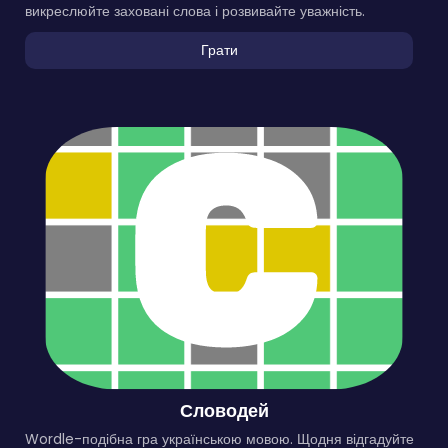
викреслюйте заховані слова і розвивайте уважність.
Грати
Словодей
Wordle-подібна гра українською мовою. Щодня відгадуйте