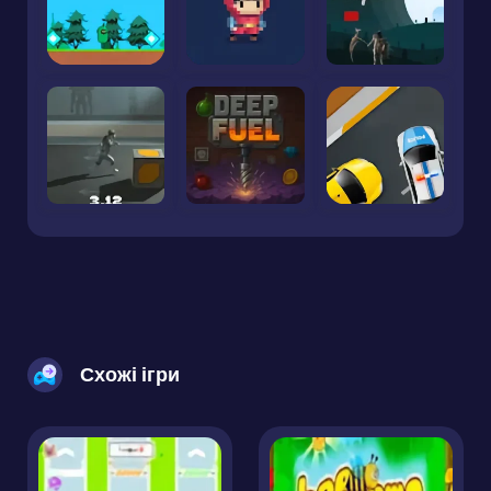
Схожі ігри