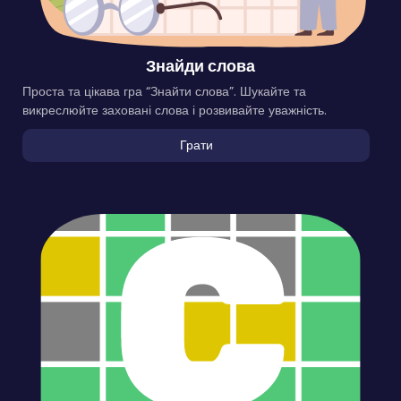
Знайди слова
Проста та цікава гра “Знайти слова”. Шукайте та
викреслюйте заховані слова і розвивайте уважність.
Грати