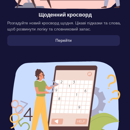
Щоденний кросворд
Розгадуйте новий кросворд щодня. Цікаві підказки та слова,
щоб розвинути логіку та словниковий запас.
Перейти