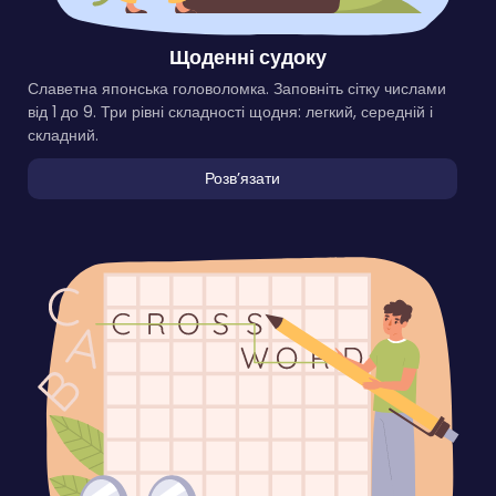
Щоденні судоку
Славетна японська головоломка. Заповніть сітку числами
від 1 до 9. Три рівні складності щодня: легкий, середній і
складний.
Розвʼязати