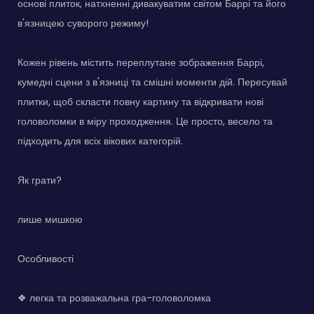
основі плиток, натхненні дивакуватим світом Баррі та його
в'язницею суворого режиму!
Кожен рівень містить переплутане зображення Баррі,
кумедні сцени з в'язниці та смішні моменти дій. Пересувай
плитки, щоб скласти повну картину та відкривати нові
головоломки в міру проходження. Це просто, весело та
підходить для всіх вікових категорій.
Як грати?
лише мишкою
Особливості
❖ легка та розважальна гра-головоломка