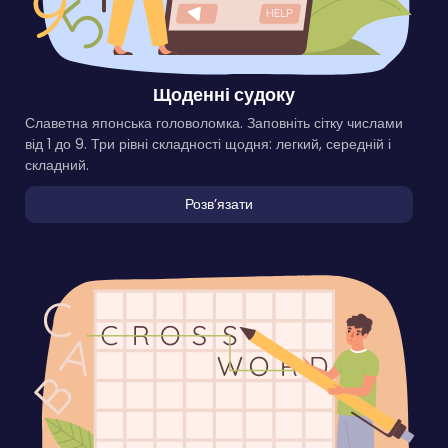
Щоденні судоку
Славетна японська головоломка. Заповніть сітку числами
від 1 до 9. Три рівні складності щодня: легкий, середній і
складний.
Розвʼязати