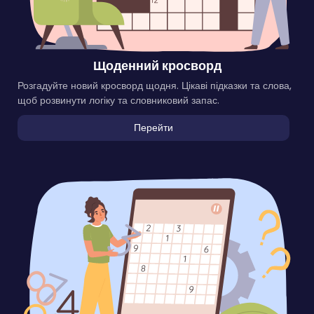
Щоденний кросворд
Розгадуйте новий кросворд щодня. Цікаві підказки та слова,
щоб розвинути логіку та словниковий запас.
Перейти