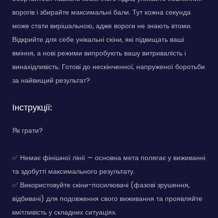
ворогів і збирайте максимальні бали. Тут кожна секунда
може стати вирішальною, адже вороги не знають втоми.
Відкрийте для себе унікальні скіни, які підвищать ваші
вміння, а нові режими випробують вашу витривалість і
винахідливість. Готові до нескінченної, напруженої боротьби
за найвищий результат?
Інструкції:
Як грати?
✅ Немає фінішної лінії — основна мета полягає у виживанні
та здобутті максимального результату.
✅ Використовуйте скіни-посилювачі (фазові зрушення,
відбивачі) для подовження свого виживання та проявляйте
кмітливість у складних ситуаціях.