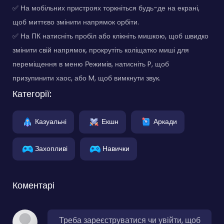
✅ На мобільних пристроях торкніться будь-де на екрані,
щоб миттєво змінити напрямок орбіти.
✅ На ПК натисніть пробіл або клікніть мишкою, щоб швидко
змінити свій напрямок, прокрутіть коліщатко миші для
переміщення в меню Режимів, натисніть P, щоб
призупинити хаос, або M, щоб вимкнути звук.
Категорії:
Казуальні
Екшн
Аркади
Захопливі
Навички
Коментарі
Треба зареєструватися чи увійти, щоб