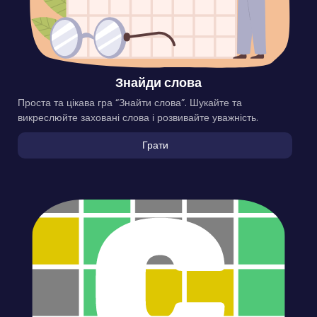
Знайди слова
Проста та цікава гра “Знайти слова”. Шукайте та
викреслюйте заховані слова і розвивайте уважність.
Грати