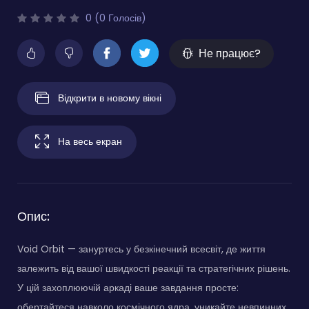
0 (0 Голосів)
Не працює?
Відкрити в новому вікні
На весь екран
Опис:
Void Orbit — зануртесь у безкінечний всесвіт, де життя
залежить від вашої швидкості реакції та стратегічних рішень.
У цій захоплюючій аркаді ваше завдання просте:
обертайтеся навколо космічного ядра, уникайте невпинних