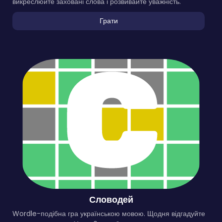
викреслюйте заховані слова і розвивайте уважність.
Грати
Словодей
Wordle-подібна гра українською мовою. Щодня відгадуйте