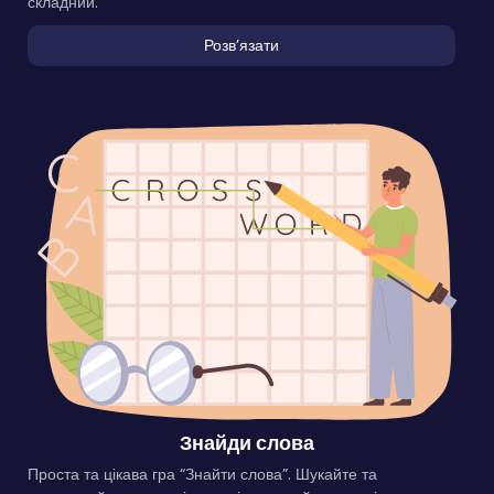
складний.
Розвʼязати
Знайди слова
Проста та цікава гра “Знайти слова”. Шукайте та