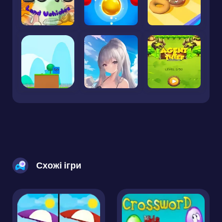
Схожі ігри