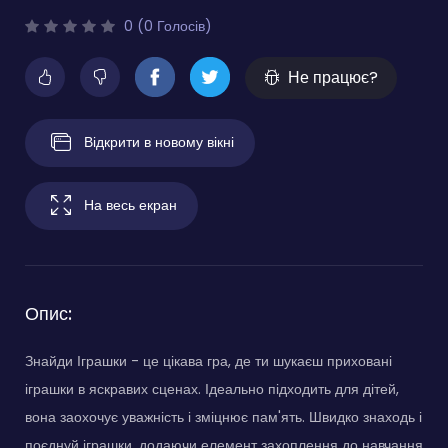
0 (0 Голосів)
Не працює?
Відкрити в новому вікні
На весь екран
Опис:
Знайди Іграшки - це цікава гра, де ти шукаєш приховані
іграшки в яскравих сценах. Ідеально підходить для дітей,
вона заохочує уважність і зміцнює пам'ять. Швидко знаходь і
поєднуй іграшки, додаючи елемент захоплення до навчання