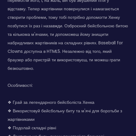
перемогли його, і, на жаль, він був змушений піти у
відставку. Тепер жартівники повернулися і намагаються
створити проблеми, тому тобі потрібно допомогти Хенку
позбутися їх раз і назавжди. Озброєний бейсбольною битою
та кількома м'ячами, ти допоможеш йому знищити
набридливих жартівників на складних рівнях. Baseball for
Clowns доступна в HTML5. Незалежно від того, який
браузер або пристрій ти використовуєш, ти можеш грати
безкоштовно.
Особливості:
❖ Грай за легендарного бейсболіста Хенка
❖ Використовуй бейсбольну биту та м'ячі для боротьби з
жартівниками
❖ Подолай складні рівні