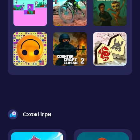
Схожі ігри