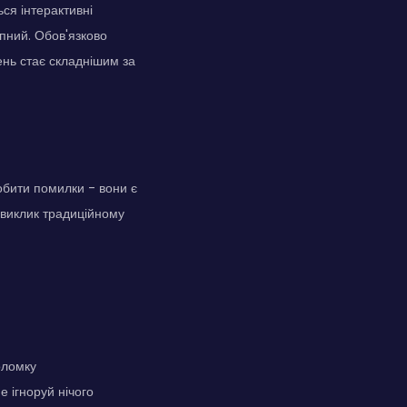
ся інтерактивні
упний. Обов'язково
ень стає складнішим за
робити помилки - вони є
 виклик традиційному
оломку
 ігноруй нічого