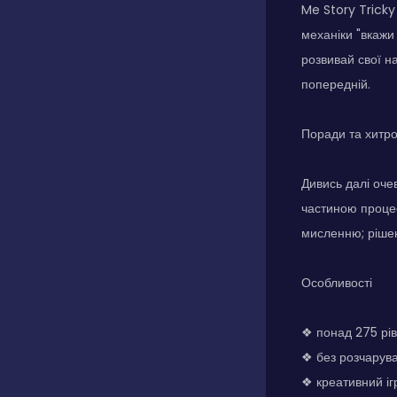
Me Story Tricky
механіки "вкажи 
розвивай свої н
попередній.
Поради та хитр
Дивись далі очев
частиною процес
мисленню; рішен
Особливості
❖ понад 275 рів
❖ без розчарува
❖ креативний іг