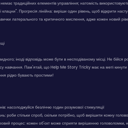
 немає традиційних елементів управління; натомість використовують
і клацни". Прогресія лінійна: виріши один рівень, щоб відкрити наст
авички латерального та критичного мислення, адже кожен новий рів
ощі
идного; іноді відповідь може бути в несподіваному місці. Не бійся 
у навчання. Пам'ятай, що Help Me Story Tricky має на меті кинути
ня рідко бувають простими!
нів: насолоджуйся безліччю годин розумової стимуляції
нь: роби стільки спроб, скільки потрібно, щоб вирішити кожну голов
ровий процес: кожен об'єкт може сприяти вирішенню головоломки, не