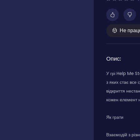
Не прац
Опис:
У грі Help Me S
з яких стає все 
відкриття неста
кожен елемент н
Як грати
Взаємодій з різ