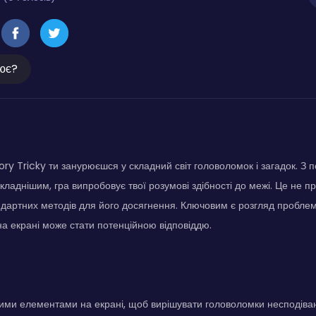
ює?
tory Tricky ти занурюєшся у складний світ головоломок і загадок. З 
складнішим, гра випробовує твої розумові здібності до межі. Це не п
ндартних методів для його досягнення. Ключовим є розгляд проблеми 
а екрані може стати потенційною відповіддю.
ними елементами на екрані, щоб вирішувати головоломки несподіва