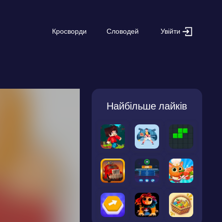
Увійти
Кросворди
Словодей
Найбільше лайків