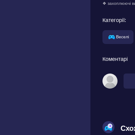
❖ захоплюючі ви
Категорії:
Веселі
Коментарі
Схо