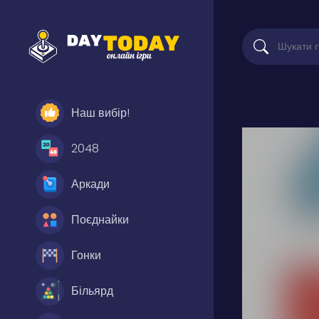
Наш вибір!
2048
Аркади
Поєднайки
Гонки
Більярд