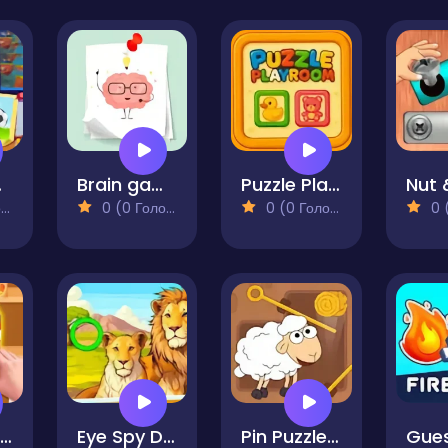
ies
Brain games
Puzzle PlayRoom
)
0 (0 Голосів)
0 (0 Голосів)
0 (0
Goods Triple Match 3D
Eye Spy Difference The Garden
Pin Puzzle Save The Sheep