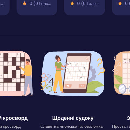
)
0 (0 Голосів)
0 (0 Голосів)
0 (0
 кросворд
Щоденні судоку
З
й кросворд
Славетна японська головоломка.
Проста та