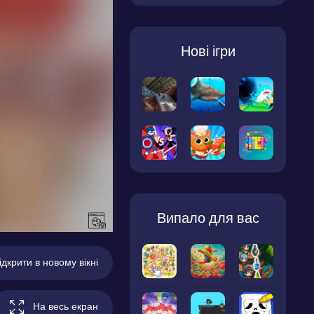
Нові ігри
Випало для вас
ідкрити в новому вікні
На весь екран