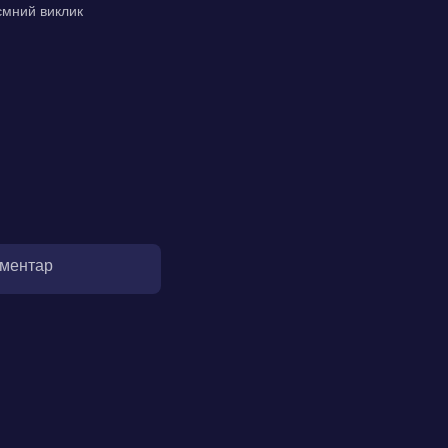
ємний виклик
оментар