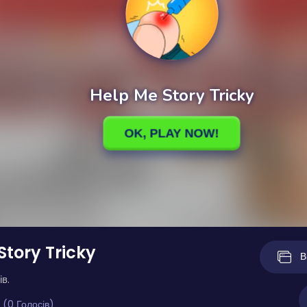
Story Tricky
В
ів.
 (0 Голосів)