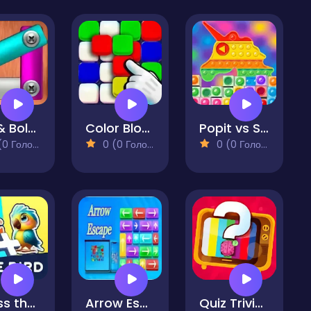
Nut & Bolt Steel Screw Puzzle
Color Block Blast
Popit vs Spinner
 Голосів)
0 (0 Голосів)
0 (0 Голосів)
Guess the Quiz - Emoji IQ Games
Arrow Escape
Quiz Trivia Guess The Animal Music Flags