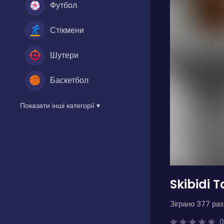
Футбол
Стікмени
Шутери
Баскетбол
Показати інші категорії ▾
Skibidi T
Зіграно 377 разі
0