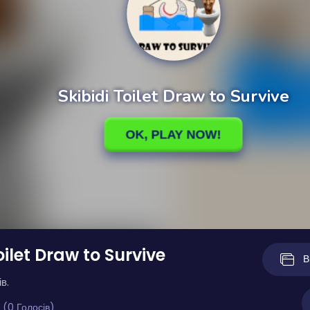
oilet Draw to Survive
В
в.
 (0 Голосів)