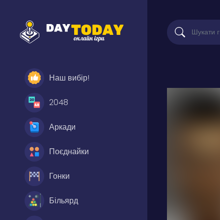
Наш вибір!
2048
Аркади
Поєднайки
Гонки
Більярд