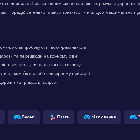
істю чорнила. Зі збільшенням складності рівнів, розумне управлінн
им. Порада: ретельно плануй траєкторії ліній, щоб максимально пі
ломки, які випробовують твою креативність
загрози та перешкоди на кожному рівні
кість чорнила для додаткового виклику
ати на комп'ютері або сенсорному пристрої
орож, яка тримає в напрузі
Веселі
Пазли
Малювання