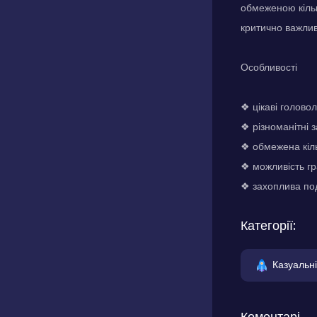
обмеженою кільк
критично важлив
Особливості
❖ цікаві голово
❖ різноманітні 
❖ обмежена кіль
❖ можливість гр
❖ захоплива под
Категорії:
Казуальні
Коментарі