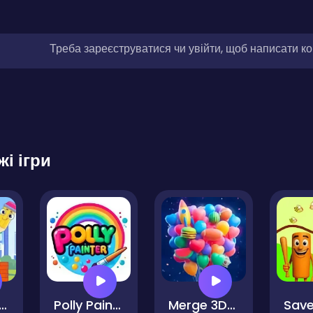
Треба зареєструватися чи увійти, щоб написати к
жі ігри
eak the Eggs
Polly Painter
Merge 3D - Match 3 Balloons