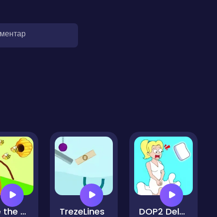
оментар
Save the Brainrot
TrezeLines
DOP2 Delete part in Love Story