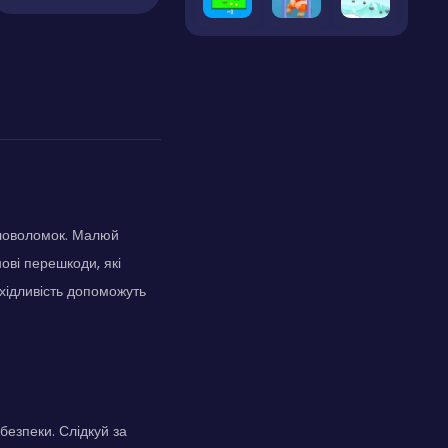
оловоломок. Малюй
нові перешкоди, які
ахідливість допоможуть
безпеки. Слідкуй за