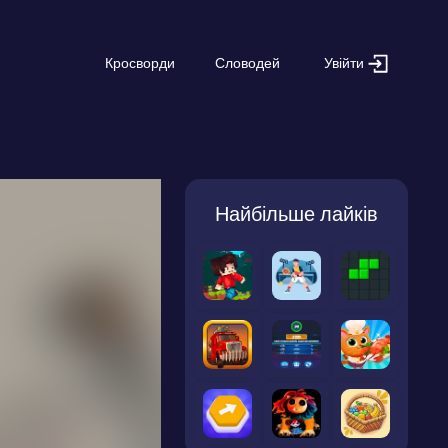
Увійти
Кросворди
Словодей
Найбільше лайків