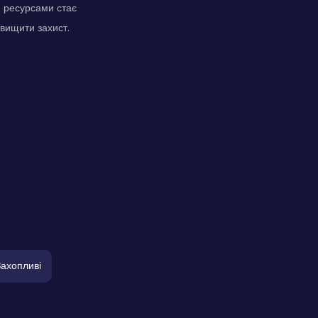
я ресурсами стає
двищити захист.
Захопливі