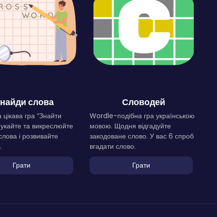
найди слова
Словодей
 цікава гра “Знайти
Wordle-подібна гра українською
Шукайте та викреслюйте
мовою. Щодня відгадуйте
слова і розвивайте
закодоване слово. У вас 6 спроб
.
вгадати слово.
Грати
Грати