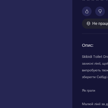
Не прац
Опис:
Skibidi Toilet 
захисні лінії, щ
випробують твою 
зберегти Скібіді
Як грати
Малюй лінії за 