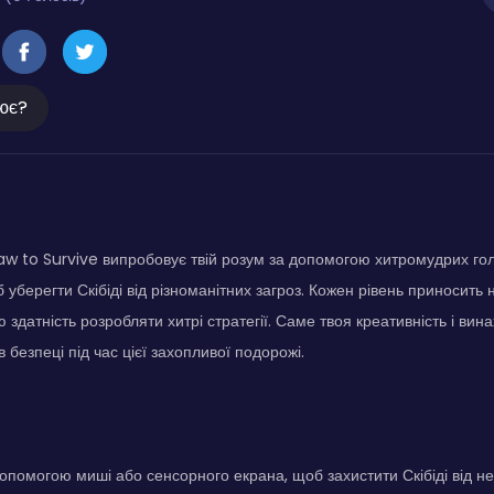
ює?
Draw to Survive випробовує твій розум за допомогою хитромудрих г
об уберегти Скібіді від різноманітних загроз. Кожен рівень приносить 
здатність розробляти хитрі стратегії. Саме твоя креативність і вин
 в безпеці під час цієї захопливої подорожі.
допомогою миші або сенсорного екрана, щоб захистити Скібіді від не