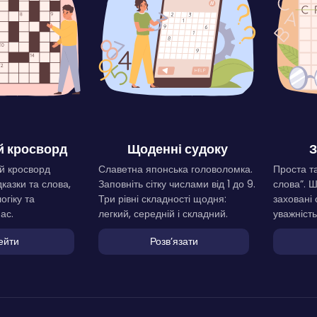
 кросворд
Щоденні судоку
З
й кросворд
Славетна японська головоломка.
Проста та
дказки та слова,
Заповніть сітку числами від 1 до 9.
слова”. 
огіку та
Три рівні складності щодня:
заховані 
ас.
легкий, середній і складний.
уважність
ейти
Розвʼязати