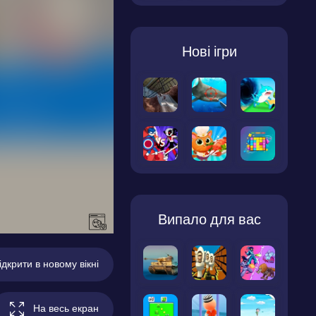
Нові ігри
Випало для вас
ідкрити в новому вікні
На весь екран