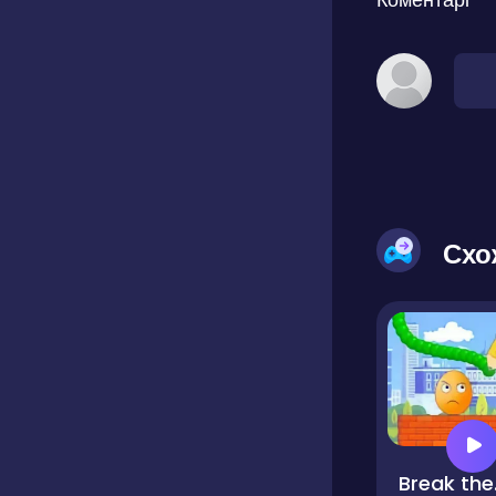
Схо
Br