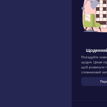
Щоденний
Розгадуйте нови
щодня. Цікаві пі
щоб розвинути л
словниковий зап
Пер