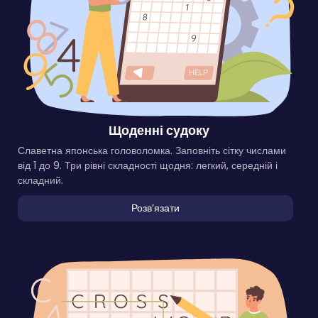
Щоденні судоку
Славетна японська головоломка. Заповніть сітку числами
від 1 до 9. Три рівні складності щодня: легкий, середній і
складний.
Розвʼязати