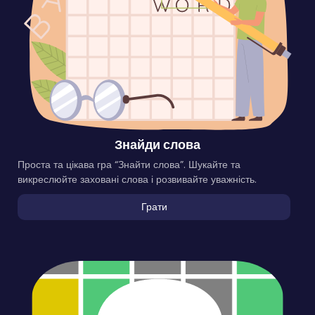
Знайди слова
Проста та цікава гра “Знайти слова”. Шукайте та
викреслюйте заховані слова і розвивайте уважність.
Грати