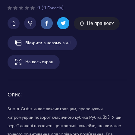
0 (0 Голосів)
Не працює?
Відкрити в новому вікні
На весь екран
Опис:
Super Cube кидає виклик гравцям, пропонуючи
хитромудрий поворот класичного кубика Рубіка 3x3. У цій
версії додані позначені центральні наклейки, що вимагає
точного орієнтування для успішного розв'язання. Гра