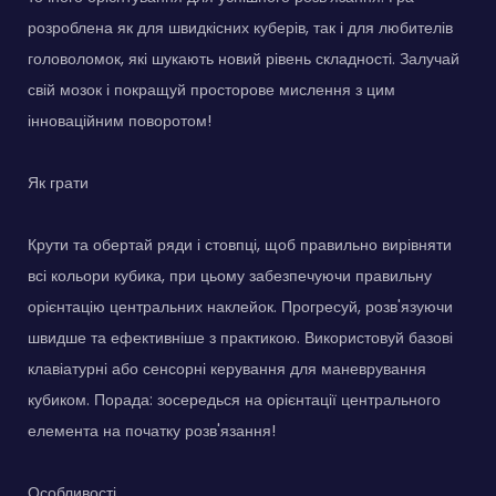
розроблена як для швидкісних куберів, так і для любителів
головоломок, які шукають новий рівень складності. Залучай
свій мозок і покращуй просторове мислення з цим
інноваційним поворотом!
Як грати
Крути та обертай ряди і стовпці, щоб правильно вирівняти
всі кольори кубика, при цьому забезпечуючи правильну
орієнтацію центральних наклейок. Прогресуй, розв'язуючи
швидше та ефективніше з практикою. Використовуй базові
клавіатурні або сенсорні керування для маневрування
кубиком. Порада: зосередься на орієнтації центрального
елемента на початку розв'язання!
Особливості