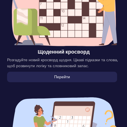
Щоденний кросворд
Розгадуйте новий кросворд щодня. Цікаві підказки та слова,
щоб розвинути логіку та словниковий запас.
Перейти