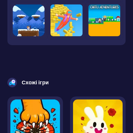
Схожі ігри