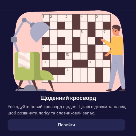
Щоденний кросворд
Розгадуйте новий кросворд щодня. Цікаві підказки та слова,
щоб розвинути логіку та словниковий запас.
Перейти