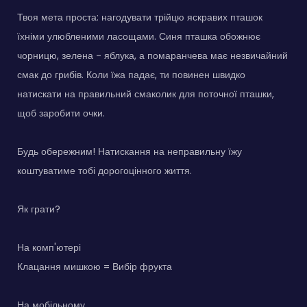
Твоя мета проста: нагодувати трійцю яскравих пташок
їхніми улюбленими ласощами. Синя пташка обожнює
чорницю, зелена - яблука, а помаранчева має незвичайний
смак до грибів. Коли їжа падає, ти повинен швидко
натискати на правильний смаколик для поточної пташки,
щоб заробити очки.
Будь обережним! Натискання на неправильну їжу
коштуватиме тобі дорогоцінного життя.
Як грати?
На комп'ютері
Клацання мишкою = Вибір фрукта
На мобільному