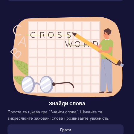
Знайди слова
Проста та цікава гра “Знайти слова”. Шукайте та
викреслюйте заховані слова і розвивайте уважність.
Грати