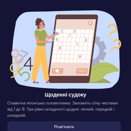
Щоденні судоку
Славетна японська головоломка. Заповніть сітку числами
від 1 до 9. Три рівні складності щодня: легкий, середній і
складний.
Розвʼязати