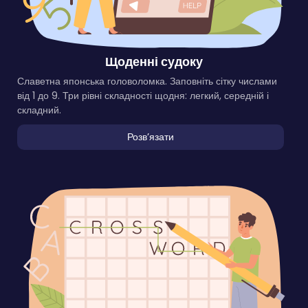
Щоденні судоку
Славетна японська головоломка. Заповніть сітку числами
від 1 до 9. Три рівні складності щодня: легкий, середній і
складний.
Розвʼязати