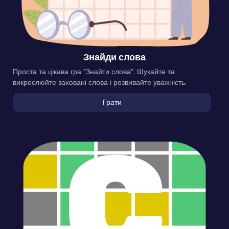
Знайди слова
Проста та цікава гра “Знайти слова”. Шукайте та
викреслюйте заховані слова і розвивайте уважність.
Грати