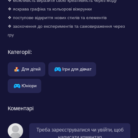
❖ можливість виразити свою креативність через моду
❖ яскрава графіка та кольорові візерунки
❖ поступове відкриття нових стилів та елементів
❖ заохочення до експериментів та самовираження через
гру
Категорії:
Для дітей
Ігри для дівчат
Юніори
Коментарі
Треба зареєструватися чи увійти, щоб
написати коментар