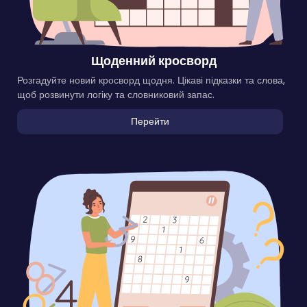
Щоденний кросворд
Розгадуйте новий кросворд щодня. Цікаві підказки та слова,
щоб розвинути логіку та словниковий запас.
Перейти