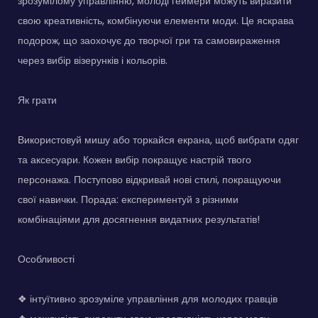
зрозумілому управлінню, молоді геймери можуть виразити
свою креативність, комбінуючи елементи моди. Це яскрава
подорож, що заохочує до творчої гри та самовираження
через вибір візерунків і кольорів.
Як грати
Використовуй мишу або торкайся екрана, щоб вибрати одяг
та аксесуари. Кожен вибір покращує настрій твого
персонажа. Поступово відкривай нові стилі, покращуючи
свої навички. Порада: експериментуй з різними
комбінаціями для досягнення видатних результатів!
Особливості
❖ інтуїтивно зрозуміле управління для молодих гравців