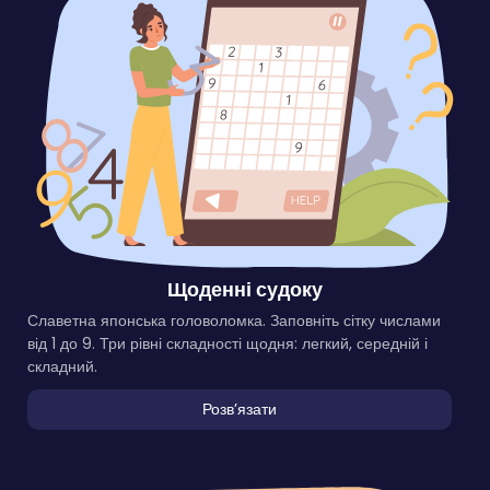
Щоденні судоку
Славетна японська головоломка. Заповніть сітку числами
від 1 до 9. Три рівні складності щодня: легкий, середній і
складний.
Розвʼязати