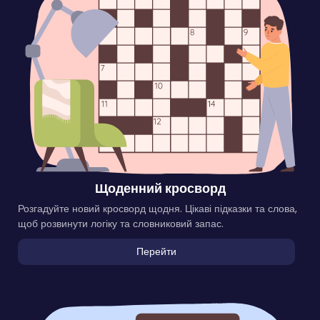
Щоденний кросворд
Розгадуйте новий кросворд щодня. Цікаві підказки та слова,
щоб розвинути логіку та словниковий запас.
Перейти