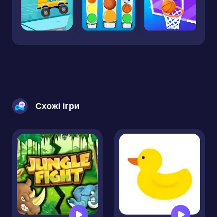
Схожі ігри