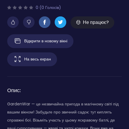
0 (0 Голосів)
Не працює?
Відкрити в новому вікні
На весь екран
Опис:
GardenWar — це незвичайна пригода в магічному світі під
вашим вікном! Забудьте про звичний садок: тут киплять
справжні бої. Візьміть участь у цьому яскравому батлі, де
ваші супротивники — жваві та хитрі комахи. Вони вже на