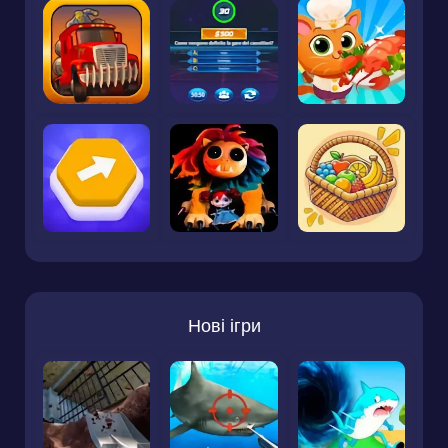
Нові ігри