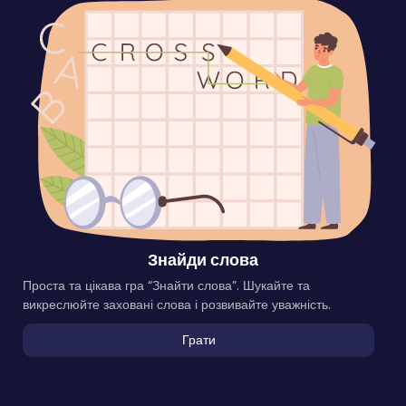
Знайди слова
Проста та цікава гра “Знайти слова”. Шукайте та
викреслюйте заховані слова і розвивайте уважність.
Грати