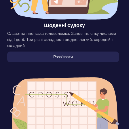
Щоденні судоку
Славетна японська головоломка. Заповніть сітку числами
від 1 до 9. Три рівні складності щодня: легкий, середній і
складний.
Розвʼязати