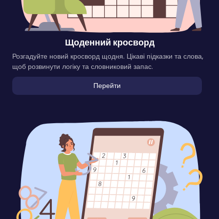
Щоденний кросворд
Розгадуйте новий кросворд щодня. Цікаві підказки та слова,
щоб розвинути логіку та словниковий запас.
Перейти