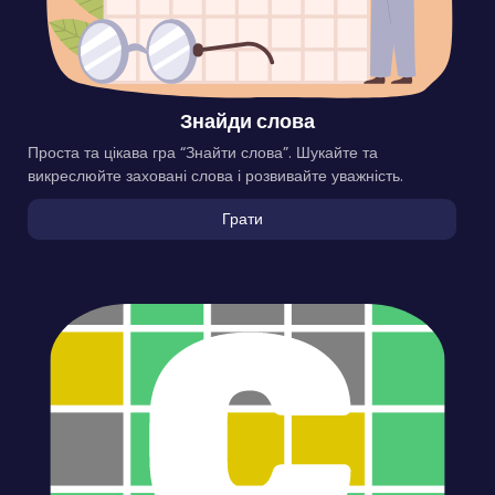
Знайди слова
Проста та цікава гра “Знайти слова”. Шукайте та
викреслюйте заховані слова і розвивайте уважність.
Грати