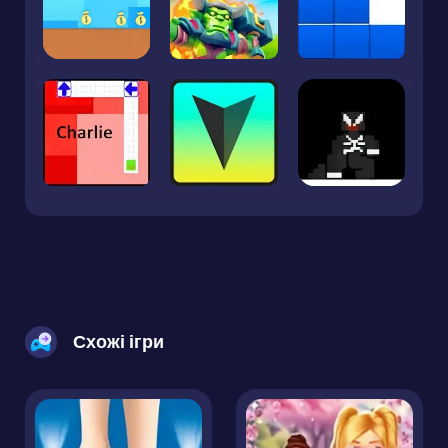
Схожі ігри