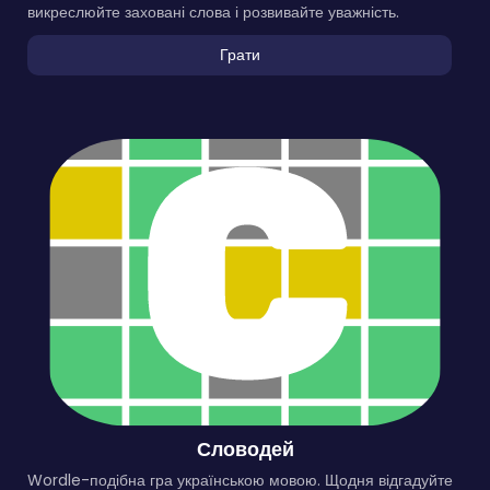
викреслюйте заховані слова і розвивайте уважність.
Грати
Словодей
Wordle-подібна гра українською мовою. Щодня відгадуйте