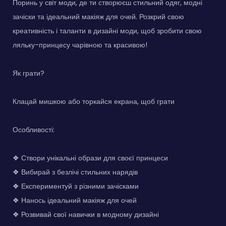
Поринь у світ моди, де ти створюєш стильний одяг, модні
зачіски та ідеальний макіяж для очей. Розкрий свою
креативність і таланти в дизайні моди, щоб зробити свою
ляльку-принцесу чарівною та красивою!
Як грати?
Клацай мишкою або торкайся екрана, щоб грати
Особливості:
❖ Створи унікальні образи для своєї принцеси
❖ Вибирай з безлічі стильних нарядів
❖ Експериментуй з різними зачісками
❖ Нанось ідеальний макіяж для очей
❖ Розвивай свої навички в модному дизайні