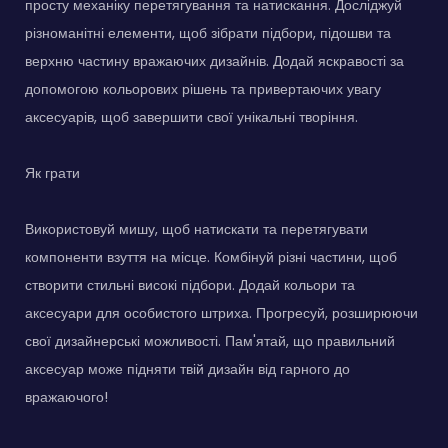
просту механіку перетягування та натискання. Досліджуй
різноманітні елементи, щоб зібрати підбори, підошви та
верхню частину вражаючих дизайнів. Додай яскравості за
допомогою кольорових рішень та привертаючих увагу
аксесуарів, щоб завершити свої унікальні творіння.
Як грати
Використовуй мишу, щоб натискати та перетягувати
компоненти взуття на місце. Комбінуй різні частини, щоб
створити стильні високі підбори. Додай кольори та
аксесуари для особистого штриха. Прогресуй, розширюючи
свої дизайнерські можливості. Пам'ятай, що правильний
аксесуар може підняти твій дизайн від гарного до
вражаючого!