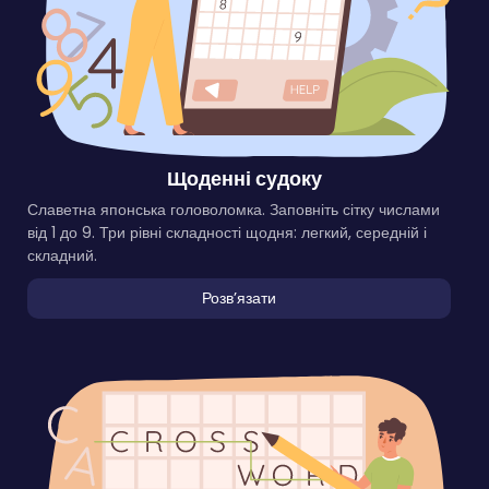
Щоденні судоку
Славетна японська головоломка. Заповніть сітку числами
від 1 до 9. Три рівні складності щодня: легкий, середній і
складний.
Розвʼязати