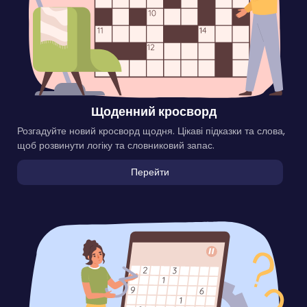
Щоденний кросворд
Розгадуйте новий кросворд щодня. Цікаві підказки та слова,
щоб розвинути логіку та словниковий запас.
Перейти