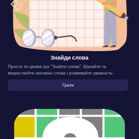
Знайди слова
Проста та цікава гра “Знайти слова”. Шукайте та
викреслюйте заховані слова і розвивайте уважність.
Грати