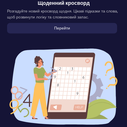
Щоденний кросворд
Розгадуйте новий кросворд щодня. Цікаві підказки та слова,
щоб розвинути логіку та словниковий запас.
Перейти