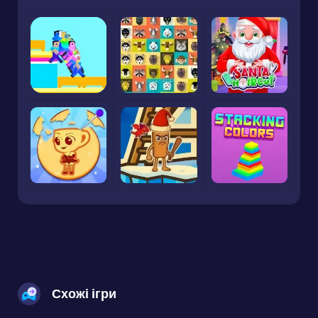
Схожі ігри