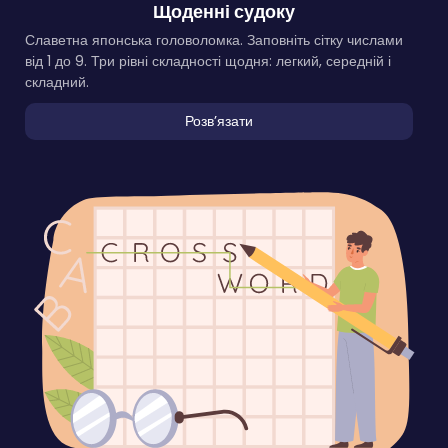
Щоденні судоку
Славетна японська головоломка. Заповніть сітку числами
від 1 до 9. Три рівні складності щодня: легкий, середній і
складний.
Розвʼязати