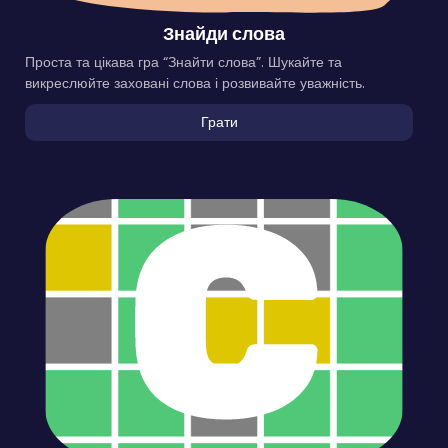
Знайди слова
Проста та цікава гра “Знайти слова”. Шукайте та
викреслюйте заховані слова і розвивайте уважність.
Грати