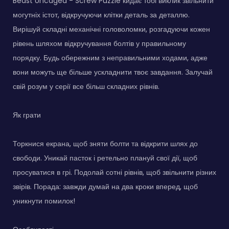
Beast Uncaged - Screw Puzzle кидає тобі виклик звільнити
могутніх істот, відкручуючи клітки деталь за деталлю.
Вирішуй складні механічні головоломки, розгадуючи кожен
рівень шляхом відкручування болтів у правильному
порядку. Будь обережним з неправильними ходами, адже
вони можуть ще більше ускладнити твоє завдання. Залучай
свій розум у серії все більш складних рівнів.
Як грати
Торкнися екрана, щоб зняти болти та відкрити шлях до
свободи. Уникай пасток і ретельно плануй свої дії, щоб
просуватися в грі. Подолай сотні рівнів, щоб звільнити різних
звірів. Порада: завжди думай на два кроки вперед, щоб
уникнути помилок!