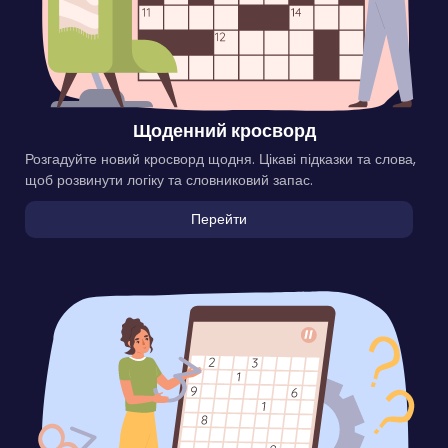
Щоденний кросворд
Розгадуйте новий кросворд щодня. Цікаві підказки та слова,
щоб розвинути логіку та словниковий запас.
Перейти