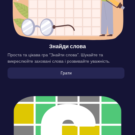
Знайди слова
Проста та цікава гра “Знайти слова”. Шукайте та
викреслюйте заховані слова і розвивайте уважність.
Грати