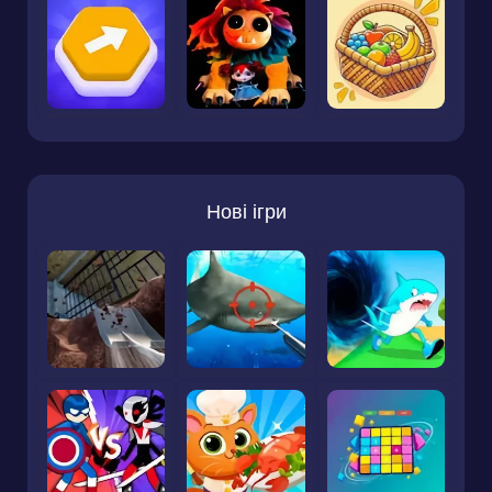
Нові ігри