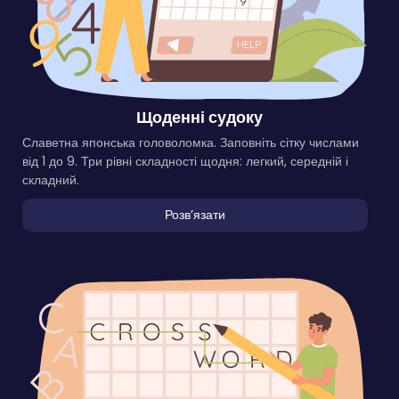
Щоденні судоку
Славетна японська головоломка. Заповніть сітку числами
від 1 до 9. Три рівні складності щодня: легкий, середній і
складний.
Розвʼязати