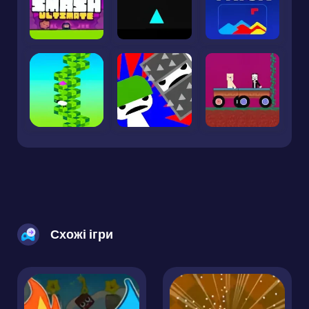
Схожі ігри