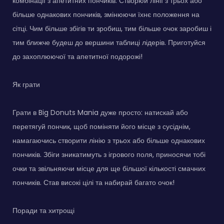
комбінації з апетитних пончиків. Створюй лінії з трьох або
більше однакових пончиків, змінюючи їхнє положення на
сітці. Чим більше збігів ти зробиш, тим більше очок заробиш і
тим ближче будеш до вершини таблиці лідерів. Приготуйся
до захоплюючої та апетитної подорожі!
Як грати
Грати в Big Donuts Mania дуже просто: натискай або
перетягуй пончик, щоб поміняти його місце з сусіднім,
намагаючись створити лінію з трьох або більше однакових
пончиків. Збіги зникатимуть з ігрового поля, приносячи тобі
очки та звільняючи місце для ще більшої кількості смачних
пончиків. Став високі цілі та набирай багато очок!
Поради та хитрощі