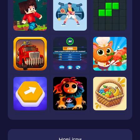
Нові ігри