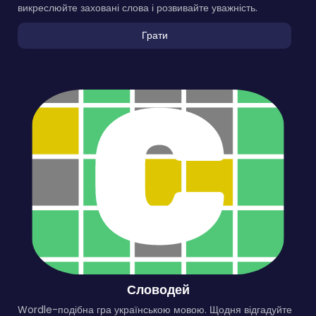
викреслюйте заховані слова і розвивайте уважність.
Грати
Словодей
Wordle-подібна гра українською мовою. Щодня відгадуйте