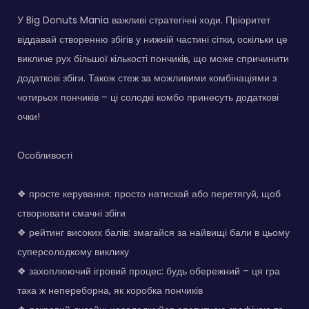
У Big Donuts Mania важливі стратегічні ходи. Пріоритет
віддавай створенню збігів у нижній частині сітки, оскільки це
викличе рух більшої кількості пончиків, що може спричинити
додаткові збіги. Також стеж за можливими комбінаціями з
чотирьох пончиків – ці солодкі комбо принесуть додаткові
очки!
Особливості
❖ просте керування: просто натискай або перетягуй, щоб
створювати смачні збіги
❖ рейтинг високих балів: змагайся за найвищі бали в цьому
суперсолодкому виклику
❖ захоплюючий ігровий процес: будь обережний – ця гра
така ж непереборна, як коробка пончиків