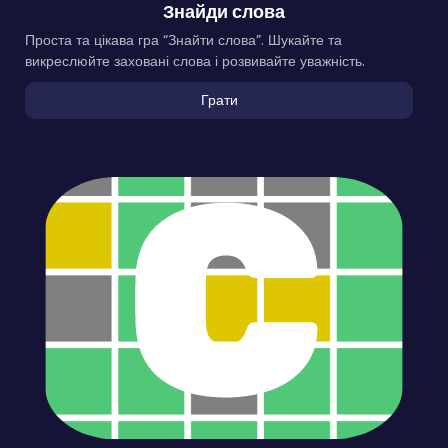
Знайди слова
Проста та цікава гра “Знайти слова”. Шукайте та
викреслюйте заховані слова і розвивайте уважність.
Грати