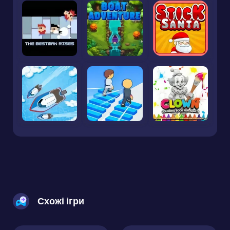
Схожі ігри