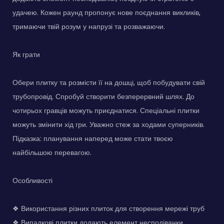
удачею. Кожен раунд пропонує нове поєднання викликів,
тримаючи твій розум у напрузі та розважаючи.
Як грати
Обери плитку та розмісти її на дошці, щоб побудувати свій
трубопровід. Спробуй створити безперервний шлях. До
чотирьох гравців можуть приєднатися. Спеціальні плитки
можуть змінити хід гри. Уважно стеж за ходами суперників.
Підказка: планування наперед може стати твоєю
найбільшою перевагою.
Особливості
❖ Використання різних плиток для створення мережі труб
❖ Випадкові плитки додають елемент несподіванки