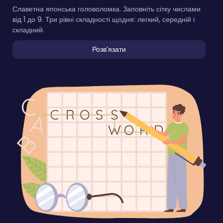
Славетна японська головоломка. Заповніть сітку числами
від 1 до 9. Три рівні складності щодня: легкий, середній і
складний.
Розвʼязати