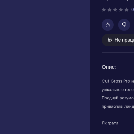
0
Не прац
Опис:
Cut Grass Pro ки
унікальною голо
Поєднуй розумов
привабливі лан
Як грати