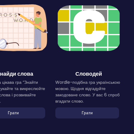
найди слова
Словодей
 цікава гра “Знайти
Wordle-подібна гра українською
Шукайте та викреслюйте
мовою. Щодня відгадуйте
слова і розвивайте
закодоване слово. У вас 6 спроб
.
вгадати слово.
Грати
Грати