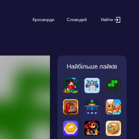
Увійти
Кросворди
Словодей
Найбільше лайків