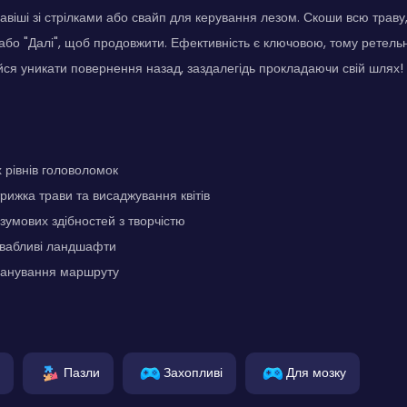
авіші зі стрілками або свайп для керування лезом. Скоши всю траву
або "Далі", щоб продовжити. Ефективність є ключовою, тому ретель
ся уникати повернення назад, заздалегідь прокладаючи свій шлях!
 рівнів головоломок
трижка трави та висаджування квітів
умових здібностей з творчістю
ивабливі ландшафти
анування маршруту
Пазли
Захопливі
Для мозку