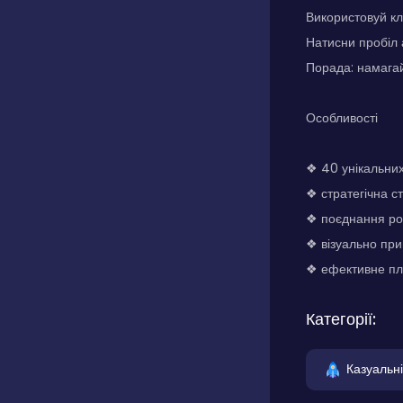
Використовуй кл
Натисни пробіл 
Порада: намагай
Особливості
❖ 40 унікальних
❖ стратегічна с
❖ поєднання роз
❖ візуально пр
❖ ефективне пл
Категорії:
Казуальні