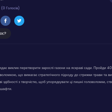
 (0 Голосів)
ює?
дає виклик перетворити зарослі газони на яскраві сади. Пройди 40 р
воломкою, що вимагає стратегічного підходу до стрижки трави та вис
і здібності з творчістю, щоб упорядкувати ці пишні головоломки, с
дшафти.