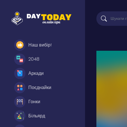
Наш вибір!
2048
Аркади
Поєднайки
Гонки
Більярд