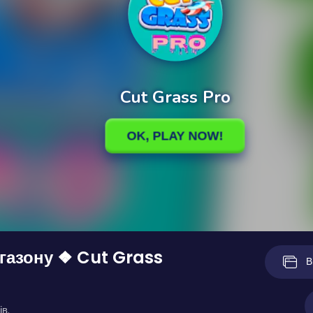
газону ❖ Cut Grass
В
ів.