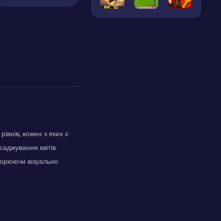
івнів, кожен з яких є
аджування квітів.
творюючи візуально