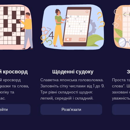
 кросворд
Щоденні судоку
З
й кросворд
Славетна японська головоломка.
Проста та
дказки та слова,
Заповніть сітку числами від 1 до 9.
слова”. 
огіку та
Три рівні складності щодня:
заховані 
ас.
легкий, середній і складний.
уважність
ейти
Розвʼязати