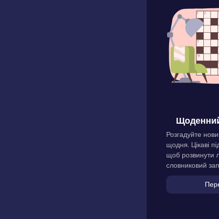
Щоденний
Розгадуйте нови
щодня. Цікаві пі
щоб розвинути л
словниковий зап
Пер