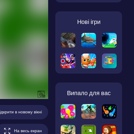
Нові ігри
Випало для вас
ідкрити в новому вікні
На весь екран