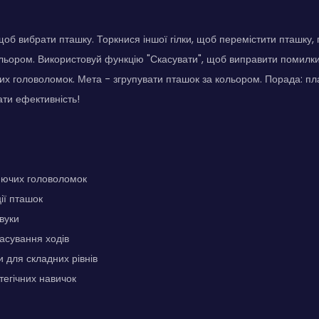
 щоб вибрати пташку. Торкнися іншої гілки, щоб перемістити пташку,
ольором. Використовуй функцію "Скасувати", щоб виправити помилки
них головоломок. Мета - згрупувати пташок за кольором. Порада: пл
ти ефективність!
юючих головоломок
ії пташок
вуки
асування ходів
и для складних рівнів
тегічних навичок