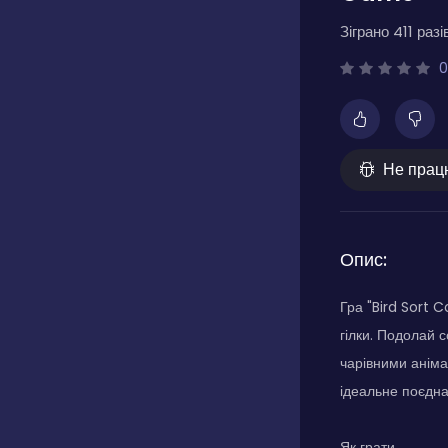
Зіграно 411 разів
0
Не прац
Опис:
Гра "Bird Sort 
гілки. Подолай 
чарівними аніма
ідеальне поєдна
Як грати