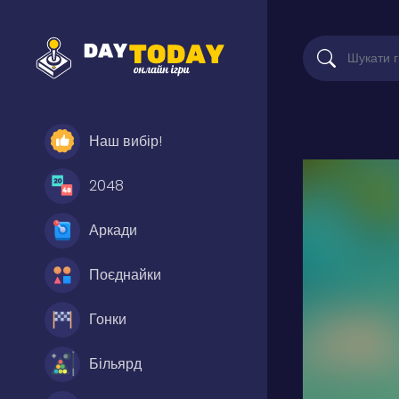
Наш вибір!
2048
Аркади
Поєднайки
Гонки
Більярд