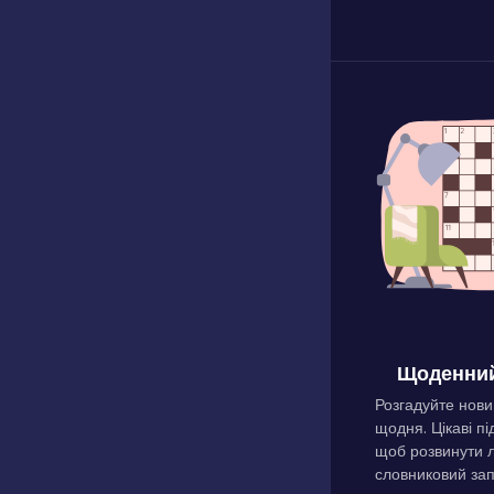
Щоденний
Розгадуйте нови
щодня. Цікаві пі
щоб розвинути л
словниковий зап