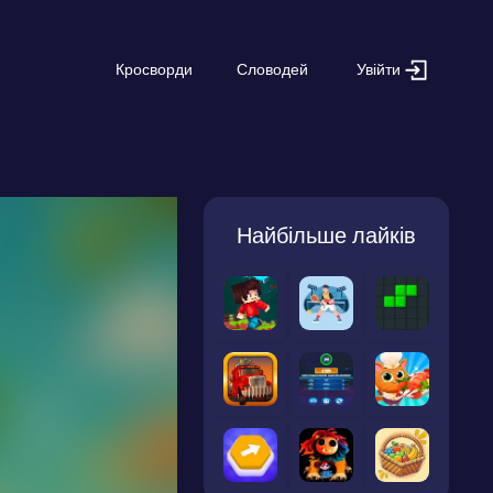
Увійти
Кросворди
Словодей
Найбільше лайків