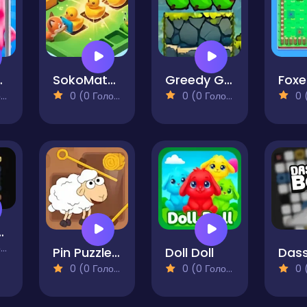
rew Puzzle
SokoMatch
Greedy Grub
)
0 (0 Голосів)
0 (0 Голосів)
0 (0
Is You
)
Pin Puzzle Save The Sheep
Doll Doll
0 (0 Голосів)
0 (0 Голосів)
0 (0