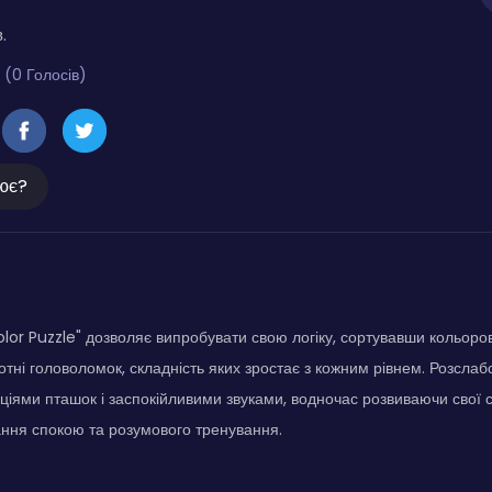
.
 (0 Голосів)
ює?
Color Puzzle" дозволяє випробувати свою логіку, сортувавши кольоро
сотні головоломок, складність яких зростає з кожним рівнем. Розсла
ціями пташок і заспокійливими звуками, водночас розвиваючи свої ст
ння спокою та розумового тренування.