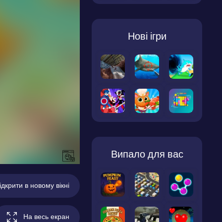
Нові ігри
Випало для вас
ідкрити в новому вікні
На весь екран