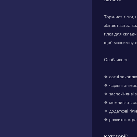
Торкнися гілки,
збігаються за к
гілки для склад
щоб максимізува
Особливості
❖ сотні захопл
❖ чарівні анімац
❖ заспокійливі з
❖ можливість ск
❖ додаткові гілк
❖ розвиток стра
Категорії: