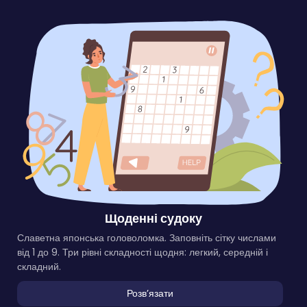
Щоденні судоку
Славетна японська головоломка. Заповніть сітку числами
від 1 до 9. Три рівні складності щодня: легкий, середній і
складний.
Розвʼязати