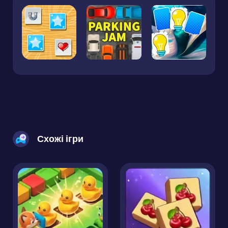
Схожі ігри