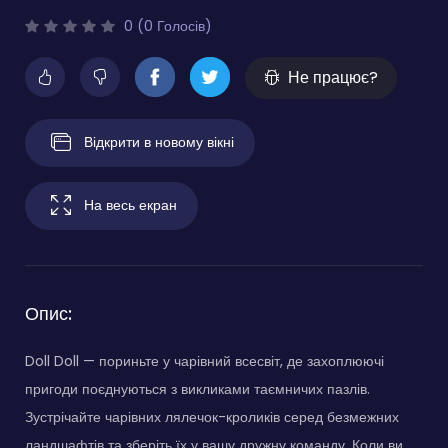
0 (0 Голосів)
Не працює?
Відкрити в новому вікні
На весь екран
Опис:
Doll Doll — пориньте у чарівний всесвіт, де захоплюючі
пригоди поєднуються з викликами таємничих пазлів.
Зустрічайте чарівних лялечок-кроликів серед безмежних
ландшафтів та зберіть їх у вашу дружну команду. Коли ви