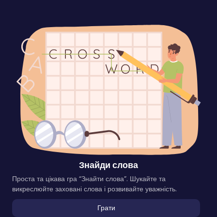
Знайди слова
Проста та цікава гра “Знайти слова”. Шукайте та
викреслюйте заховані слова і розвивайте уважність.
Грати