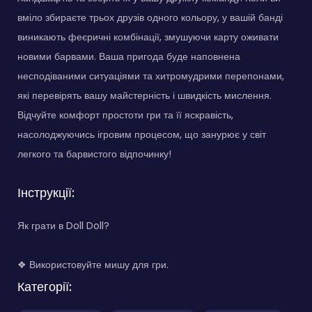
вміло збираєте трьох друзів одного кольору, у вашій банді
виникають феєричні комбінації, змушуючи карту оживати
новими барвами. Ваша пригода буде наповнена
несподіваними ситуаціями та хитромудрими перепонами,
які перевірять вашу майстерність і швидкість мислення.
Відчуйте комфорт простоти гри та її яскравість,
насолоджуючись ігровим процесом, що занурює у світ
легкого та барвистого відпочинку!
Інструкції:
Як грати в Doll Doll?
❖ Використовуйте мишу для гри.
Категорії: