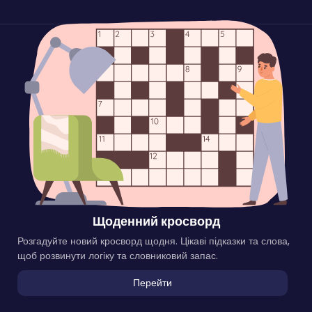
Щоденний кросворд
Розгадуйте новий кросворд щодня. Цікаві підказки та слова,
щоб розвинути логіку та словниковий запас.
Перейти