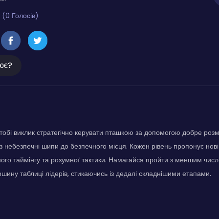
 (0 Голосів)
ює?
є тобі виклик стратегічно керувати пташкою за допомогою добре розм
ез небезпечні шипи до безпечного місця. Кожен рівень пропонує нові
ого таймінгу та розумної тактики. Намагайся пройти з меншим чис
ршину таблиці лідерів, стикаючись із дедалі складнішими етапами.