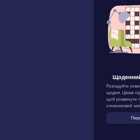
Щоденний
Розгадуйте нови
щодня. Цікаві пі
щоб розвинути л
словниковий зап
Пер