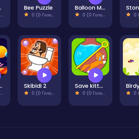
e Fly
Bee Puzzle
Balloon Match Color Match
)
0 (0 Голосів)
0 (0 Голосів)
0 (0
all Star Chaser
Skibidi 2
Save kitten
)
0 (0 Голосів)
0 (0 Голосів)
0 (0