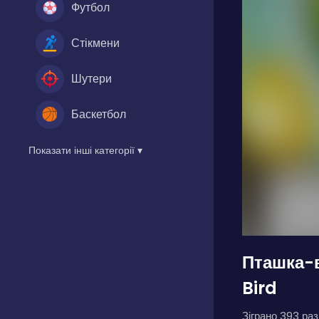
Футбол
Стікмени
Шутери
Баскетбол
Показати інші категорії ▾
Пташка-в
Bird
Зіграно 393 разі