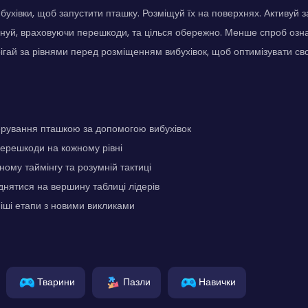
бухівки, щоб запустити пташку. Розміщуй їх на поверхнях. Активуй 
нуй, враховуючи перешкоди, та цілься обережно. Менше спроб озна
ігай за рівнями перед розміщенням вибухівок, щоб оптимізувати сво
ерування пташкою за допомогою вибухівок
перешкоди на кожному рівні
ному таймінгу та розумній тактиці
днятися на вершину таблиці лідерів
іші етапи з новими викликами
Тварини
Пазли
Навички