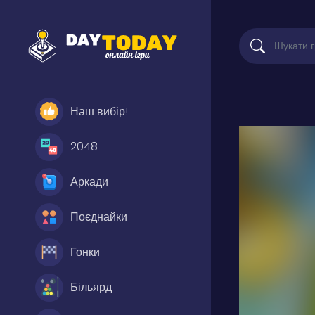
Наш вибір!
2048
Аркади
Поєднайки
Гонки
Більярд