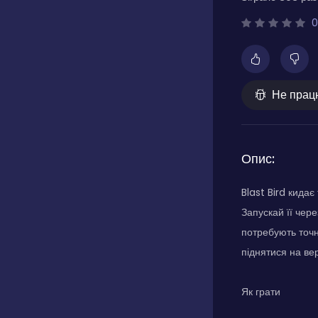
0
Не прац
Опис:
Blast Bird кида
Запускай її чер
потребують точн
піднятися на ве
Як грати