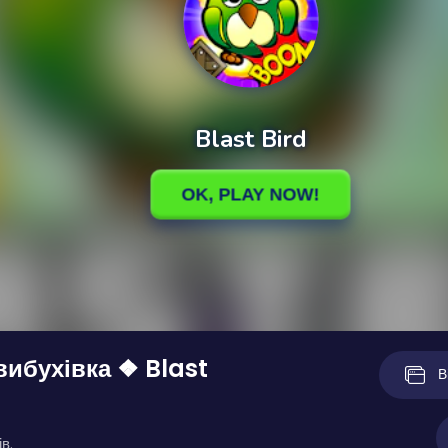
ибухівка ❖ Blast
В
в.