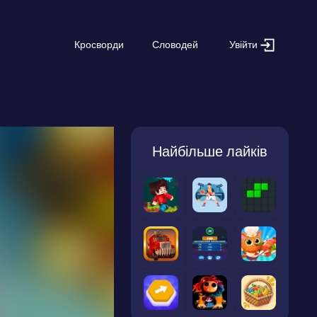
Увійти
Кросворди
Словодей
Найбільше лайків