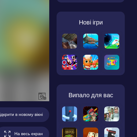
Нові ігри
Випало для вас
ідкрити в новому вікні
На весь екран