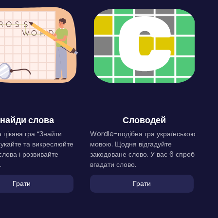
найди слова
Словодей
 цікава гра “Знайти
Wordle-подібна гра українською
Шукайте та викреслюйте
мовою. Щодня відгадуйте
слова і розвивайте
закодоване слово. У вас 6 спроб
.
вгадати слово.
Грати
Грати