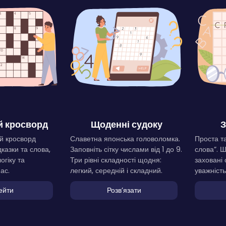
 кросворд
Щоденні судоку
З
й кросворд
Славетна японська головоломка.
Проста та
дказки та слова,
Заповніть сітку числами від 1 до 9.
слова”. 
огіку та
Три рівні складності щодня:
заховані 
ас.
легкий, середній і складний.
уважність
ейти
Розвʼязати