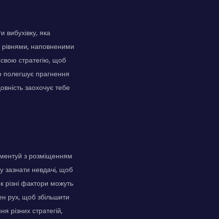
и вибухівку, яка
и рівнями, наповненими
 свою стратегію, щоб
що полегшує прагнення
овність заохочує тебе
риментуй з розміщенням
ку зазнати невдачі, щоб
к різні фактори можуть
ен рух, щоб збільшити
я різних стратегій,