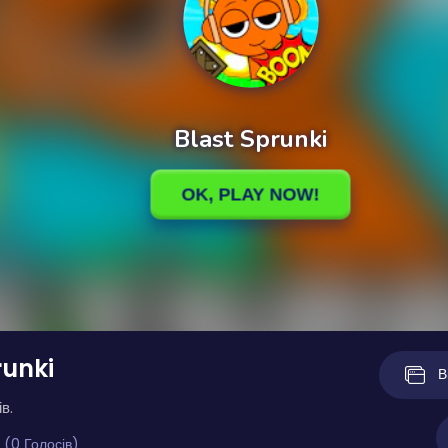
runki
В
в.
 (0 Голосів)