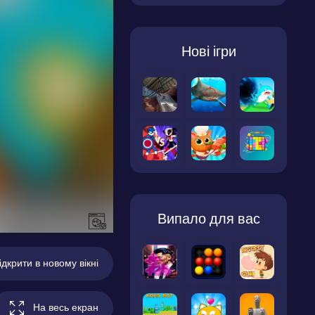
Нові ігри
Випало для вас
ідкрити в новому вікні
На весь екран