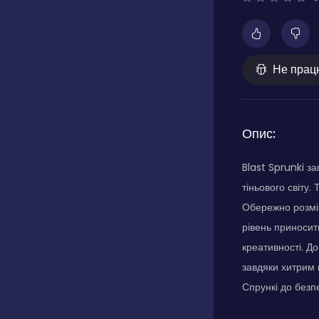
Не прац
Опис:
Blast Sprunki з
тіньового світу
Обережно розмі
рівень приносит
креативності. Д
завдяки хитрим 
Спрункі до безп