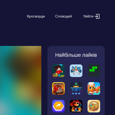
Увійти
Кросворди
Словодей
Найбільше лайків