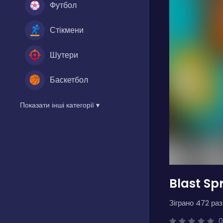
Футбол
Стікмени
Шутери
Баскетбол
Показати інші категорії ▾
Blast Sp
Зіграно 472 разі
0