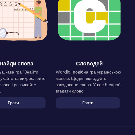
найди слова
Словодей
 цікава гра “Знайти
Wordle-подібна гра українською
Шукайте та викреслюйте
мовою. Щодня відгадуйте
слова і розвивайте
закодоване слово. У вас 6 спроб
.
вгадати слово.
Грати
Грати