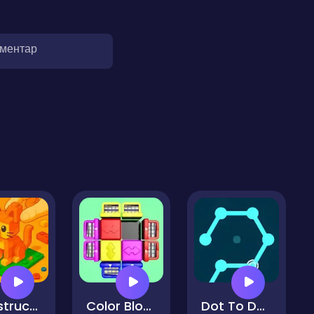
оментар
Construction Set - 3D Builder
Color Block Jam
Dot To Dot - Puzzle