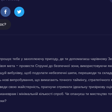
ює?
апрошує тебе у захоплюючу пригоду, де ти допомагаєш чарівному Зе
. Твоя мета – провести Спрункі до безпечної зони, використовуючи 
щуй вибухівку, щоб подолати небезпечні шипи, перешкоди та склад
ь нові випробування, що вимагають точного таймінгу, стратегічного
оведи свою майстерність, прагнучи отримати ідеальну тризіркову оці
маневрам і мінімальній кількості спроб. Чи опануєш ти мистецтво т
еки?