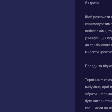
Як грати
Щоб розпочати с
спрямовуватиме 
небезпеками, та
уникнути цих пе
до тризіркового
мислити креатив
Поради та підка
Терпіння – ключ
вибухівки, щоб п
зібрати інформа
бути використан
свої шанси на о