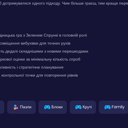
об дотримуватися одного підходу. Чим більше граєш, тим краще пер
одницька гра з Зеленим Спрункі в головній ролі
озміщення вибухівки для точних рухів
ють дедалі складнішими з новими перешкодами
кової оцінки за мінімальну кількість спроб
тивність і стратегічне планування
 контрольної точки для повторення рівнів
Пазли
Блоки
Круті
Family