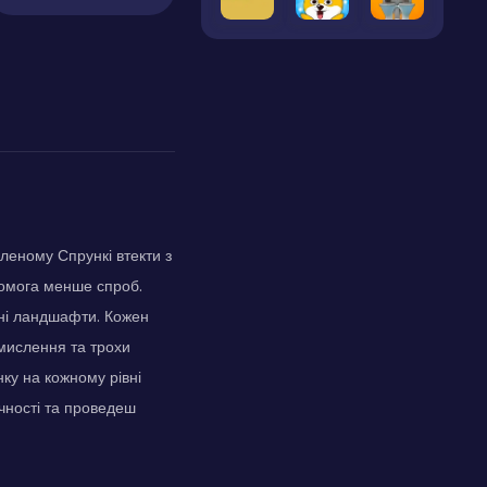
леному Спрункі втекти з
якомога менше спроб.
ні ландшафти. Кожен
 мислення та трохи
нку на кожному рівні
очності та проведеш