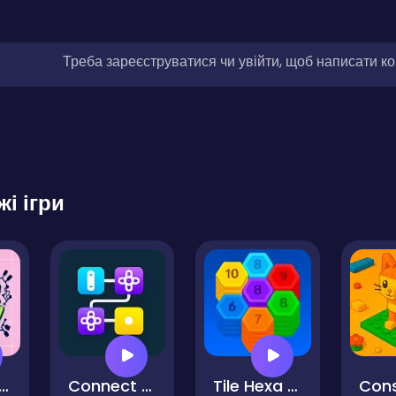
Треба зареєструватися чи увійти, щоб написати к
жі ігри
ber Monday
Connect the Blocks Mind Grid
Tile Hexa Sort