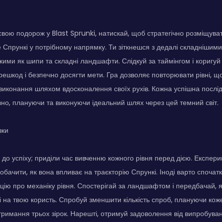
вою подорож у Blast Sprunki, натискай, щоб стратегічно розміщуват
Спрункі у потрібному напрямку. Ти зіткнешся з дедалі складнішим
кими як шипи та складні ландшафти. Слідкуй за таймінгом і коригуй
решкод і безпечно досягти мети. Гра дозволяє повторювати рівні, 
 виконання шляхом вдосконалення своїх рухів. Кожна успішна послід
но, плануючи та виконуючи ідеальний шлях через цей темний світ.
зки
 до успіху; приділи час вивченню кожного рівня перед дією. Експе
обачити, як вона впливає на траєкторію Спрункі. Іноді варто спочат
цію про механіку рівня. Спостерігай за ландшафтом і передбачай, я
і на твою користь. Спробуй зменшити кількість спроб, плануючи кож
тримання трьох зірок. Нарешті, отримуй задоволення від випробуванн