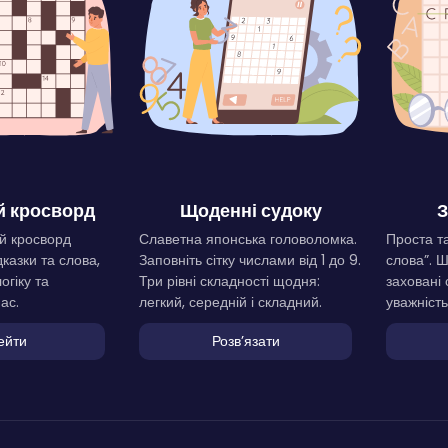
 кросворд
Щоденні судоку
З
й кросворд
Славетна японська головоломка.
Проста та
дказки та слова,
Заповніть сітку числами від 1 до 9.
слова”. 
огіку та
Три рівні складності щодня:
заховані 
ас.
легкий, середній і складний.
уважність
ейти
Розвʼязати