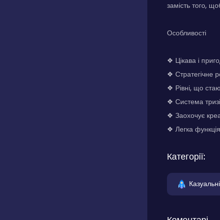
замість того, щ
Особливості
❖ Цікава і приг
❖ Стратегічне р
❖ Рівні, що ста
❖ Система тризір
❖ Заохочує креа
❖ Легка функція
Категорії:
Казуальні
Коментарі