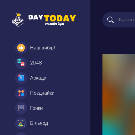
Наш вибір!
2048
Аркади
Поєднайки
Гонки
Більярд