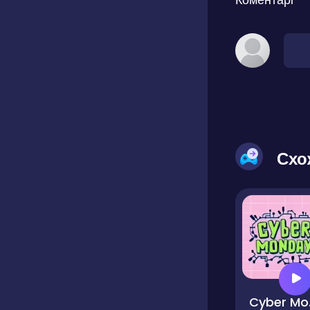
Схо
Cy