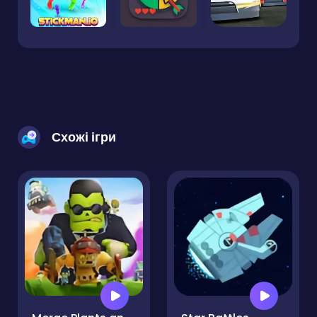
Схожі ігри