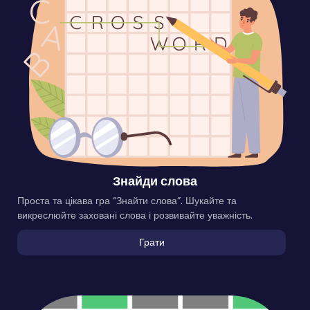
Знайди слова
Проста та цікава гра “Знайти слова”. Шукайте та
викреслюйте заховані слова і розвивайте уважність.
Грати