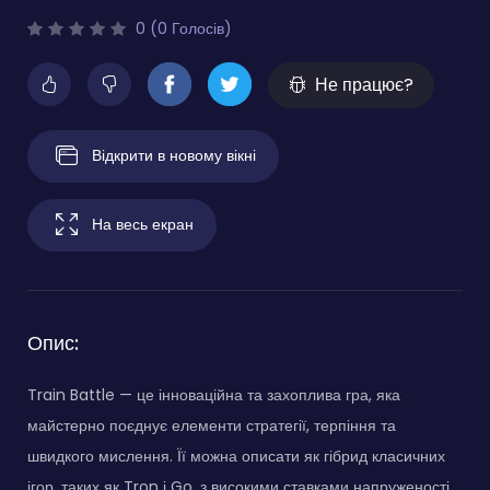
0 (0 Голосів)
Не працює?
Відкрити в новому вікні
На весь екран
Опис:
Train Battle — це інноваційна та захоплива гра, яка
майстерно поєднує елементи стратегії, терпіння та
швидкого мислення. Її можна описати як гібрид класичних
ігор, таких як Tron і Go, з високими ставками напруженості