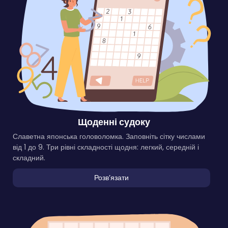
Щоденні судоку
Славетна японська головоломка. Заповніть сітку числами
від 1 до 9. Три рівні складності щодня: легкий, середній і
складний.
Розвʼязати