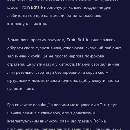
шахів. Train Battle пропонує унікальне поєднання для
любителів ігор про вантажівки, битви та особливо
інтелектуальних ігор.
З оманливо простим задумом, Train Battle кидає виклик
обіграти свого супротивника, створюючи складний лабіринт
залізничних колій. Це не просто чергова покрокова
стратегія, це ультиматум у хитрості. Плануй свої залізничні
лінії ретельно, стратегуй безперервно та керуй своїм
віртуальним локомотивом з точністю, щоб уникнути пастки
супротивника.
Гра викликає асоціації з легкими мотоциклами з Tron; тут
швидка реакція є ключовою, але з додатковим
інтелектуальним викликом. Уяви, що граєш у "го" на
постійно рухомій, переналаштовуваній дошці, де будь-який