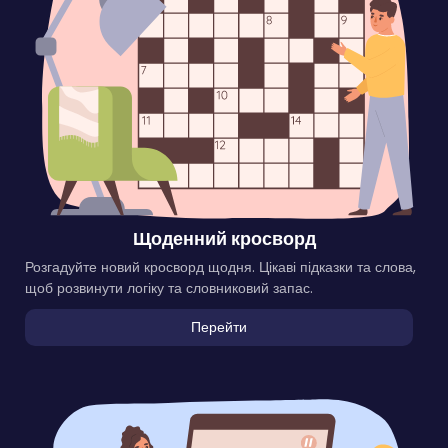
Щоденний кросворд
Розгадуйте новий кросворд щодня. Цікаві підказки та слова,
щоб розвинути логіку та словниковий запас.
Перейти