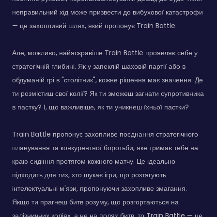
неправильний хід може призвести до вибухової катастрофи
— це захопливий шлях, який пропонує Train Battle.
Але, можливо, найяскравіше Train Battle проявляє себе у
стратегічній глибині. Як у запеклій шаховій партії або в
обдуманій грі в "столітник", кожне рішення має значення. Де
ти розмістиш свої колії? Як ти зможеш загнати супротивника
в пастку? І, що важливіше, як ти уникнеш їхньої пастки?
Train Battle пропонує захопливе поєднання стратегічного
планування та конкурентної боротьби, яке тримає тебе на
краю сидіння протягом кожного матчу. Це ідеально
підходить для тих, хто шукає ігри, що розтягують
інтелектуальні м'язи, пропонуючи захопливе змагання.
Якщо ти прагнеш битв розуму, що розгортаються на
залізничних коліях, а не на полях битв, то Train Battle — це