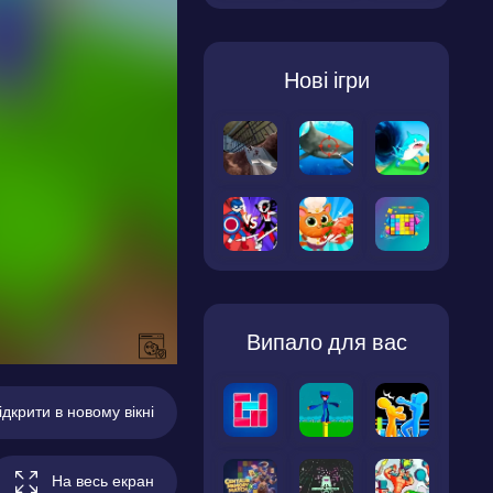
Нові ігри
Випало для вас
ідкрити в новому вікні
На весь екран