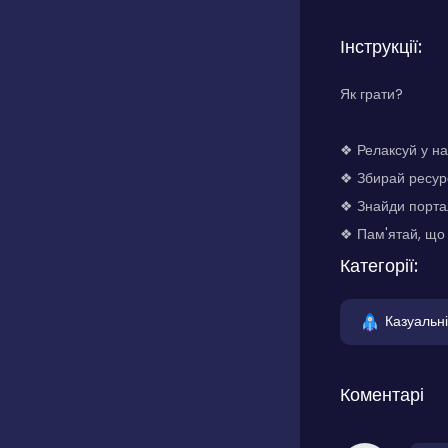
Інструкції:
Як грати?
❖ Релаксуй у на
❖ Збирай ресурс
❖ Знайди портал
❖ Пам'ятай, що 
Категорії:
Казуальні
Коментарі