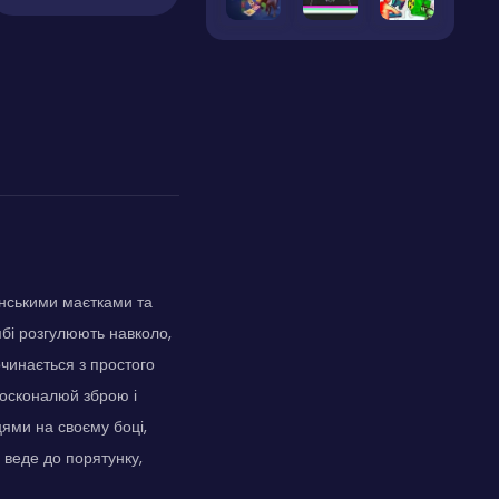
янськими маєтками та
мбі розгулюють навколо,
очинається з простого
вдосконалюй зброю і
цями на своєму боці,
 веде до порятунку,