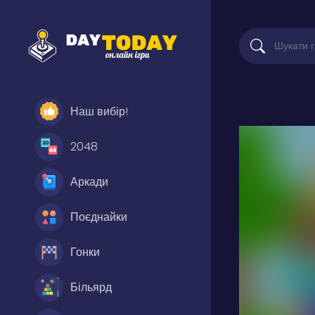
Наш вибір!
2048
Аркади
Поєднайки
Гонки
Більярд