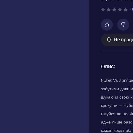
0
Не прац
Опис:
Nubik Vs Zombie
забутими давнім
шукаючи свою нов
кроку: ти — Нуб
готуйся до неск
адже лише разом
кожен крок набл