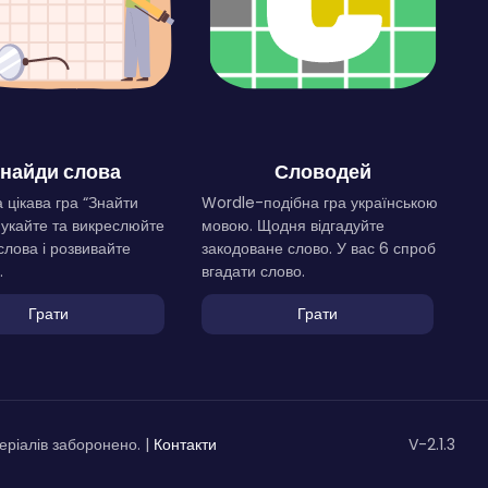
найди слова
Словодей
 цікава гра “Знайти
Wordle-подібна гра українською
Шукайте та викреслюйте
мовою. Щодня відгадуйте
слова і розвивайте
закодоване слово. У вас 6 спроб
.
вгадати слово.
Грати
Грати
ріалів заборонено. |
Контакти
V-2.1.3