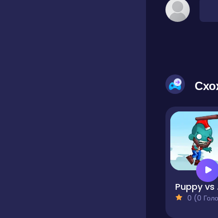
Схо
Pu
0 (0 Голосів