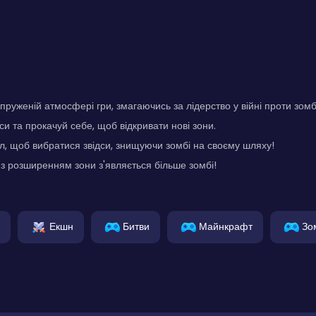
пруженій атмосфері гри, змагаючись за лідерство у війні проти зомб
и та прокачуй себе, щоб відкривати нові зони.
, щоб вибратися звідси, знищуючи зомбі на своєму шляху!
з розширенням зони з'являється більше зомбі!
Екшн
Битви
Майнкрафт
Зо