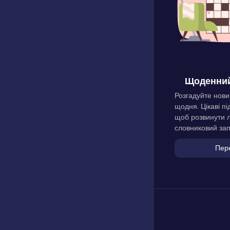
Щоденний
Розгадуйте нови
щодня. Цікаві пі
щоб розвинути л
словниковий зап
Пер