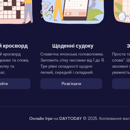
 кросворд
Щоденні судоку
З
й кросворд
Славетна японська головоломка.
Проста та
дказки та слова,
Заповніть сітку числами від 1 до 9.
слова”. 
огіку та
Три рівні складності щодня:
заховані 
ас.
легкий, середній і складний.
уважність
ейти
Розвʼязати
Онлайн Ігри
на
DAYTODAY
© 2025. Копіювання мате