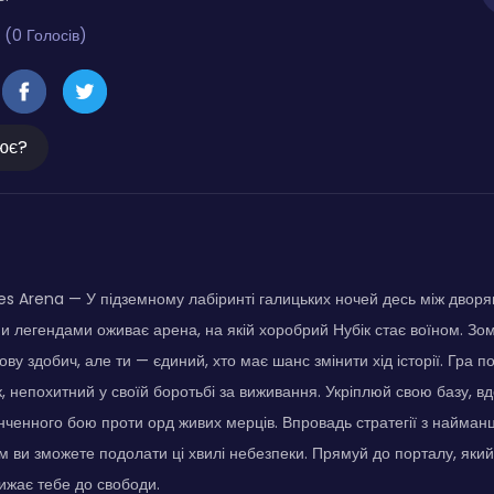
 (0 Голосів)
ює?
s Arena — У підземному лабіринті галицьких ночей десь між двор
и легендами оживає арена, на якій хоробрий Нубік стає воїном. Зо
у здобич, але ти — єдиний, хто має шанс змінити хід історії. Гра п
ік, непохитний у своїй боротьбі за виживання. Укріплюй свою базу, 
інченного бою проти орд живих мерців. Впровадь стратегії з найман
 ви зможете подолати ці хвилі небезпеки. Прямуй до порталу, який
ижає тебе до свободи.