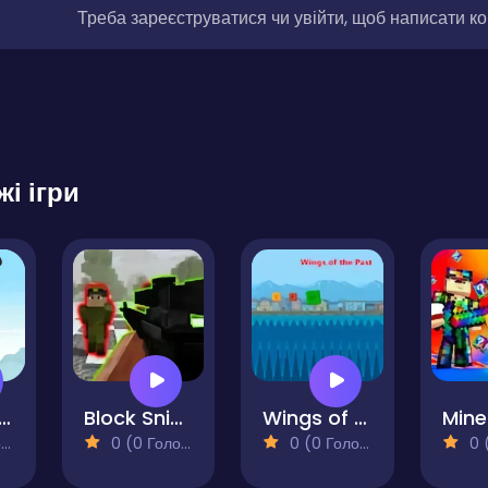
Треба зареєструватися чи увійти, щоб написати к
жі ігри
ppy vs Zombie
Block Sniper
Wings of the Past
)
0 (0 Голосів)
0 (0 Голосів)
0 (0