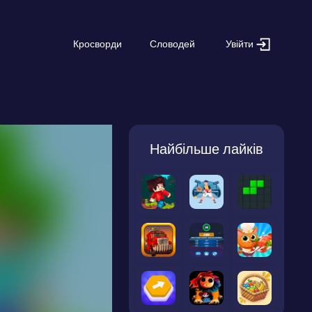
Увійти
Кросворди
Словодей
Найбільше лайків