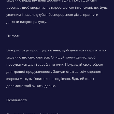
мішенях, перш ніж вони досягнуть дна. Покращуй свій
арсенал, щоб впоратися з наростаючою інтенсивністю. Будь
уважним і насолоджуйся безперервною дією, прагнучи
досягти вищого рахунку.
Як грати
Використовуй прості управління, щоб цілитися і стріляти по
мішенях, що спускаються. Очищуй кожну хвилю, щоб
просуватися далі і заробляти очки. Покращуй свою зброю
для кращої продуктивності. Завжди стеж за всім екраном;
загрози можуть з'явитися несподівано. Вдалий старт
допоможе тобі вижити довше.
Особливості