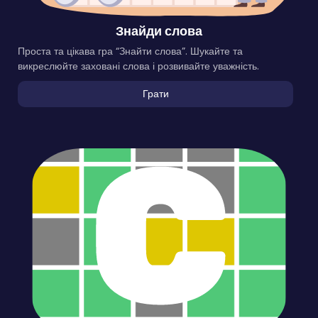
Знайди слова
Проста та цікава гра “Знайти слова”. Шукайте та
викреслюйте заховані слова і розвивайте уважність.
Грати