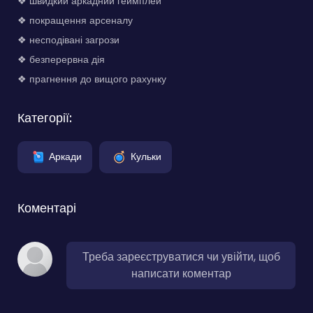
❖ швидкий аркадний геймплей
❖ покращення арсеналу
❖ несподівані загрози
❖ безперервна дія
❖ прагнення до вищого рахунку
Категорії:
Аркади
Кульки
Коментарі
Треба зареєструватися чи увійти, щоб
написати коментар