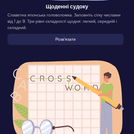
Щоденні судоку
Славетна японська головоломка. Заповніть сітку числами
від 1 до 9. Три рівні складності щодня: легкий, середній і
складний.
Розвʼязати