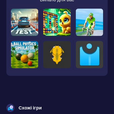
Схожі ігри