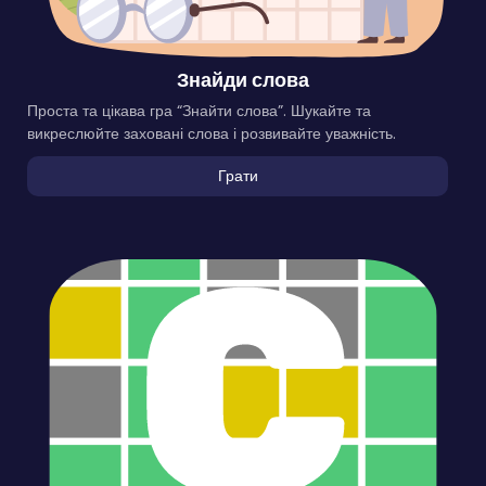
Знайди слова
Проста та цікава гра “Знайти слова”. Шукайте та
викреслюйте заховані слова і розвивайте уважність.
Грати