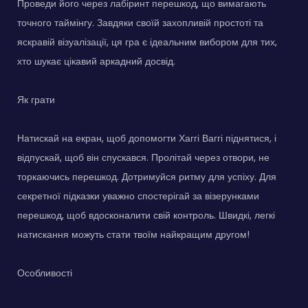
Проведи його через лабіринт перешкод, що вимагають
точного таймінгу. Завдяки своїй захопливій простоті та
яскравій візуалізації, ця гра є ідеальним вибором для тих,
хто шукає цікавий аркадний досвід.
Як грати
Натискай на екран, щоб допомогти Хаггі Ваггі піднятися, і
відпускай, щоб він спускався. Пролітай через отвори, не
торкаючись перешкод. Дотримуйся ритму для успіху. Для
секретної підказки уважно спостерігай за візерунками
перешкод, щоб вдосконалити свій контроль. Швидкі, легкі
натискання можуть стати твоїм найкращим другом!
Особливості