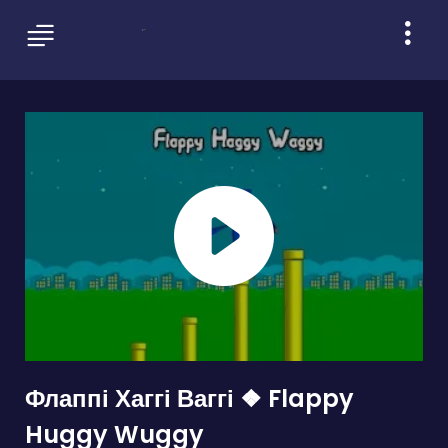
Флаппі Хаггі Ваггі ❖ Flappy
Huggy Wuggy