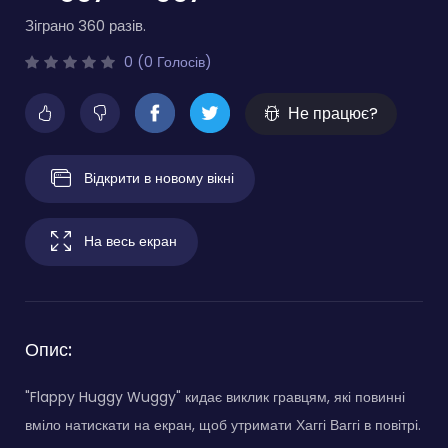
Зіграно 360 разів.
0 (0 Голосів)
Не працює?
Відкрити в новому вікні
На весь екран
Опис:
"Flappy Huggy Wuggy" кидає виклик гравцям, які повинні
вміло натискати на екран, щоб утримати Хаггі Ваггі в повітрі.