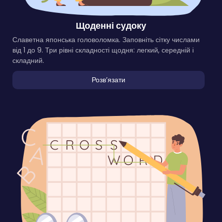
Щоденні судоку
Славетна японська головоломка. Заповніть сітку числами
від 1 до 9. Три рівні складності щодня: легкий, середній і
складний.
Розвʼязати