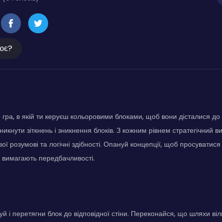
ює?
 гра, в якій ти керуєш кольоровими блоками, щоб вони дісталися до 
никнути зіткнень і зникнення блоків. З кожним рівнем стратегічний ви
ї розумові та логічні здібності. Опануй концепції, щоб просуватися 
і вимагають передбачливості.
уй і перетягни блок до відповідної стіни. Переконайся, що шляхи віл