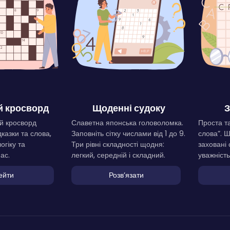
 кросворд
Щоденні судоку
З
й кросворд
Славетна японська головоломка.
Проста та
дказки та слова,
Заповніть сітку числами від 1 до 9.
слова”. 
огіку та
Три рівні складності щодня:
заховані 
ас.
легкий, середній і складний.
уважність
ейти
Розвʼязати