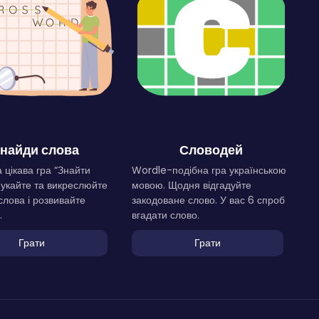
найди слова
Словодей
 цікава гра “Знайти
Wordle-подібна гра українською
Шукайте та викреслюйте
мовою. Щодня відгадуйте
слова і розвивайте
закодоване слово. У вас 6 спроб
.
вгадати слово.
Грати
Грати