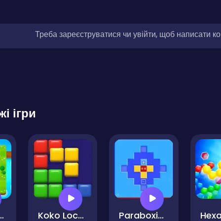
Треба зареєструватися чи увійти, щоб написати к
жі ігри
y Journey
Koko Loco Block Blast
Paraboxical