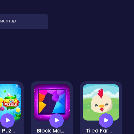
оментар
Hexa Puzzle
Block Master Polygonal Puzzle
Tiled Farm - Swipe and Solve