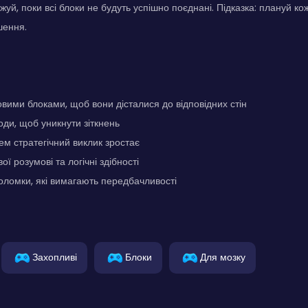
жуй, поки всі блоки не будуть успішно поєднані. Підказка: плануй ко
шення.
вими блоками, щоб вони дісталися до відповідних стін
оди, щоб уникнути зіткнень
ем стратегічний виклик зростає
ї розумові та логічні здібності
оломки, які вимагають передбачливості
Захопливі
Блоки
Для мозку