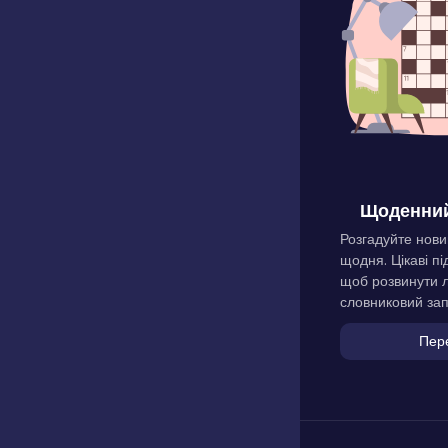
Щоденний
Розгадуйте нови
щодня. Цікаві пі
щоб розвинути л
словниковий зап
Пер