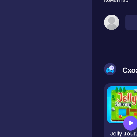
Схо
Jell