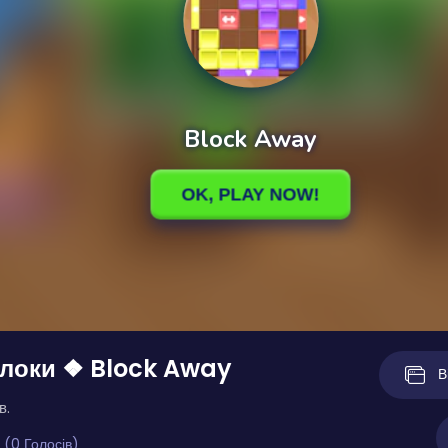
Блоки ❖ Block Away
В
в.
 (0 Голосів)