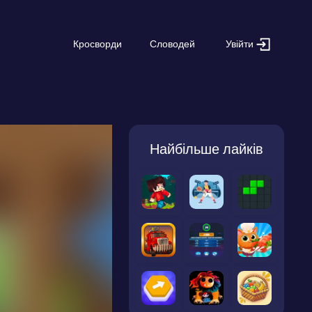
Увійти
Кросворди
Словодей
Найбільше лайків