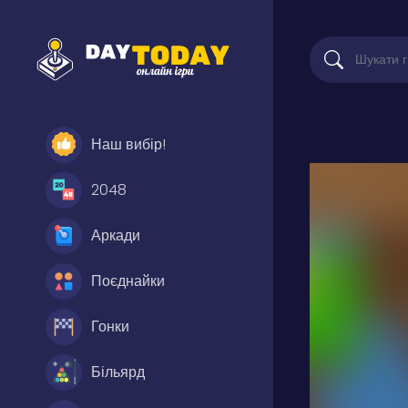
Наш вибір!
2048
Аркади
Поєднайки
Гонки
Більярд