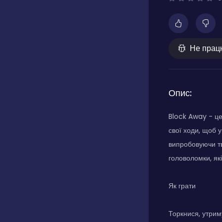
Не прац
Опис:
Block Away - це
свої ходи, щоб у
випробовуючи тво
головоломки, як
Як грати
Торкнися, утрим