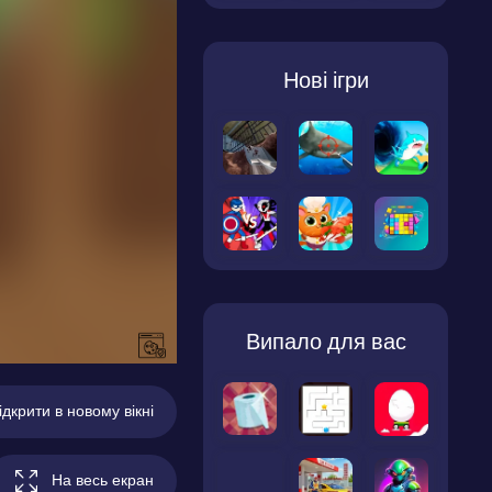
Нові ігри
Випало для вас
ідкрити в новому вікні
На весь екран