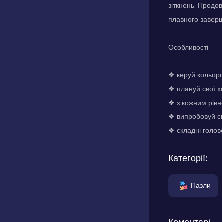
зіткнень. Продов
плавного завер
Особливості
❖ керуй кольоро
❖ плануй свої х
❖ з кожним рівн
❖ випробовуй сво
❖ складні голов
Категорії:
Пазли
Коментарі