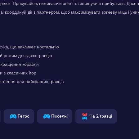
рілок. Просувайся, виживаючи хвилі та знищуючи прибульців. Дося
да: координуй дії з партнером, щоб максимізувати вогневу міць і уник
фіка, що викликає ностальгію
й режим для двох гравців
окращення корабля
и з класичних ігор
ягнення для найкращих гравців
Ретро
Пікселні
На 2 гравці