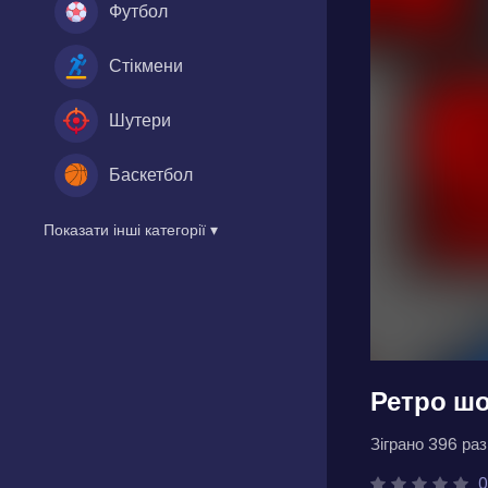
Футбол
Стікмени
Шутери
Баскетбол
Показати інші категорії ▾
Ретро шо
Зіграно 396 разі
0