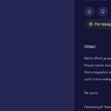
Не прац
Опис:
Retro Shot дозв
Керуй своїм кор
Насолоджуйся к
щоб стати найкр
Як грати
Переміщуй Черво