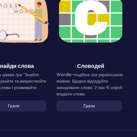
найди слова
Словодей
 цікава гра “Знайти
Wordle-подібна гра українською
Шукайте та викреслюйте
мовою. Щодня відгадуйте
слова і розвивайте
закодоване слово. У вас 6 спроб
.
вгадати слово.
Грати
Грати