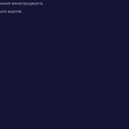
гнення винагороджують
ати ворогів.