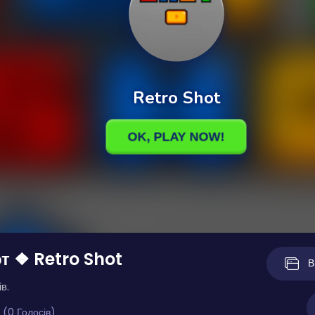
т ❖ Retro Shot
В
в.
 (0 Голосів)