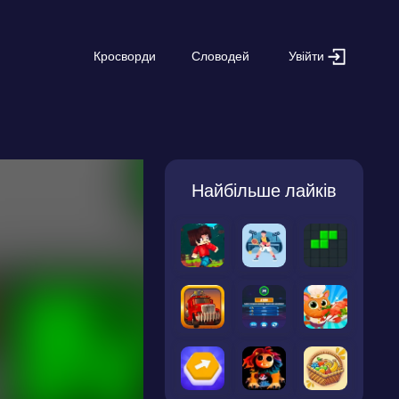
Увійти
Кросворди
Словодей
Найбільше лайків