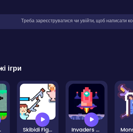
Треба зареєструватися чи увійти, щоб написати к
жі ігри
 Gunwars
Skibidi Fight
Invaders War