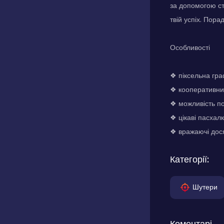
за допомогою ст
твій успіх. Пора
Особливості
❖ піксельна гра
❖ кооперативни
❖ можливість п
❖ цікаві пасхалк
❖ вражаючі дос
Категорії:
Шутери
Коментарі