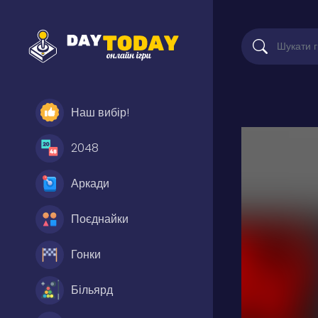
Наш вибір!
2048
Аркади
Поєднайки
Гонки
Більярд