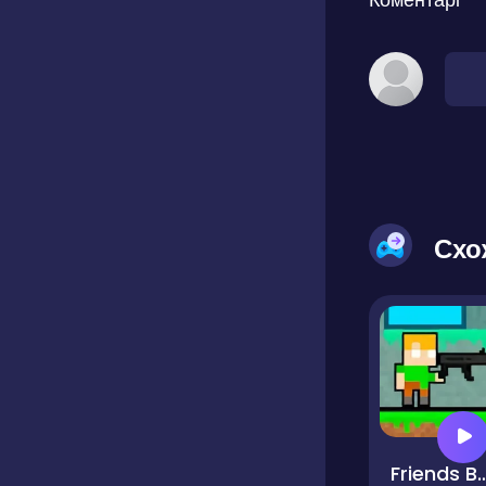
Схо
Friends Battle