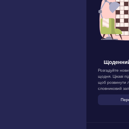
Щоденний
Розгадуйте нови
щодня. Цікаві пі
щоб розвинути л
словниковий зап
Пер