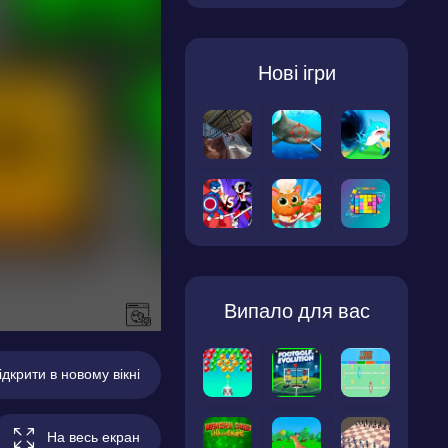
Нові ігри
Випало для вас
ідкрити в новому вікні
На весь екран