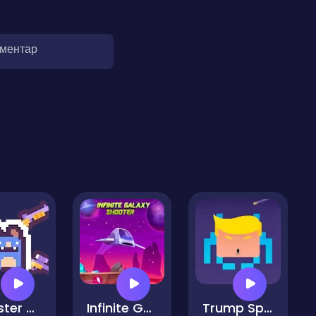
оментар
Monster Meltdown
Infinite Galaxy Shooter
Trump Space Invaders