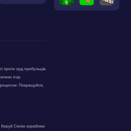
ї проти орд прибульців.
ичних ігор.
процесом. Покращуйся,
. Керуй Синім кораблем