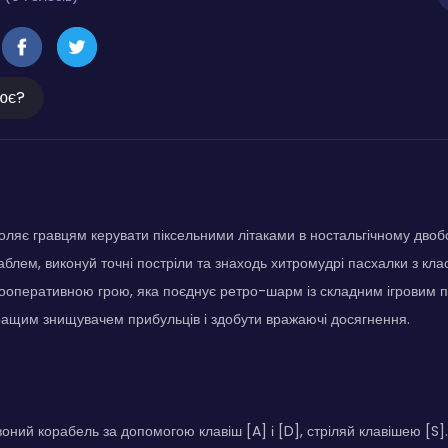
ює?
оляє гравцям керувати піксельними літаками в ностальгічному двобо
аблем, виконуй точні постріли та знаходь хитромудрі пасхалки з клас
ооперативною грою, яка поєднує ретро-шарм із складним ігровим 
ащим знищувачем прибульців і здобути вражаючі досягнення.
ний корабель за допомогою клавіш [A] і [D], стріляй клавішею [S]