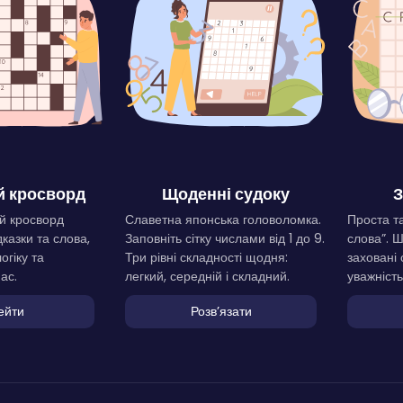
 кросворд
Щоденні судоку
З
й кросворд
Славетна японська головоломка.
Проста та
дказки та слова,
Заповніть сітку числами від 1 до 9.
слова”. 
огіку та
Три рівні складності щодня:
заховані 
ас.
легкий, середній і складний.
уважність
ейти
Розвʼязати