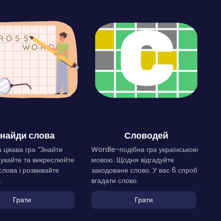
найди слова
Словодей
 цікава гра “Знайти
Wordle-подібна гра українською
Шукайте та викреслюйте
мовою. Щодня відгадуйте
слова і розвивайте
закодоване слово. У вас 6 спроб
.
вгадати слово.
Грати
Грати