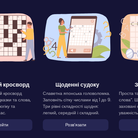
 кросворд
Щоденні судоку
З
й кросворд
Славетна японська головоломка.
Проста та
дказки та слова,
Заповніть сітку числами від 1 до 9.
слова”. 
огіку та
Три рівні складності щодня:
заховані 
ас.
легкий, середній і складний.
уважність
ейти
Розвʼязати