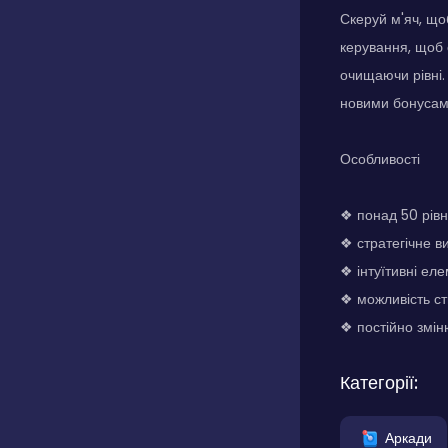
Скеруй м'яч, що
керування, щоб 
очищаючи рівні.
новими бонусам
Особливості
❖ понад 50 рівн
❖ стратегічне в
❖ інтуїтивні ел
❖ можливість ст
❖ постійно змін
Категорії:
Аркади