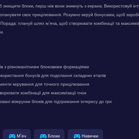
б знищити блоки, перш ніж вони зникнуть з екрана. Використовуй інт
опанувати своє прицілювання. Розумно керуй бонусами, щоб заробл
 Порада: плануй шлях м'яча, щоб створювати комбінації та максиміз
и.
ів з різноманітними блоковими формаціями
икористання бонусів для подолання складних етапів
ементи керування для точного прицілювання
ворювати комбінації для максимізації очок
ювані візерунки блоків для підтримання інтересу до гри
М'яч
Блоки
Навички