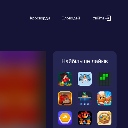
Увійти
Кросворди
Словодей
Найбільше лайків