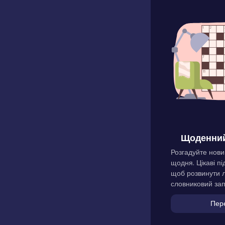
Щоденний
Розгадуйте нови
щодня. Цікаві пі
щоб розвинути л
словниковий зап
Пер