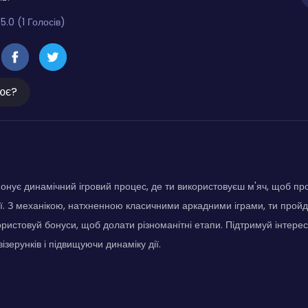
5.0 (1 Голосів)
ює?
понує динамічний ігровий процес, де ти використовуєш м'яч, щоб пр
ї. З механікою, натхненною класичними аркадними іграми, ти пройд
ористовуй бонуси, щоб долати різноманітні етапи. Підтримуй інтерес
ізерунків і підвищуючи динаміку дії.