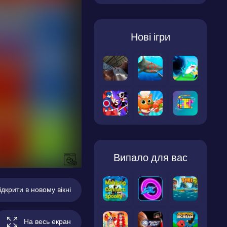
Нові ігри
Випало для вас
ідкрити в новому вікні
На весь екран