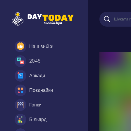
Наш вибір!
2048
Аркади
Поєднайки
Гонки
Більярд