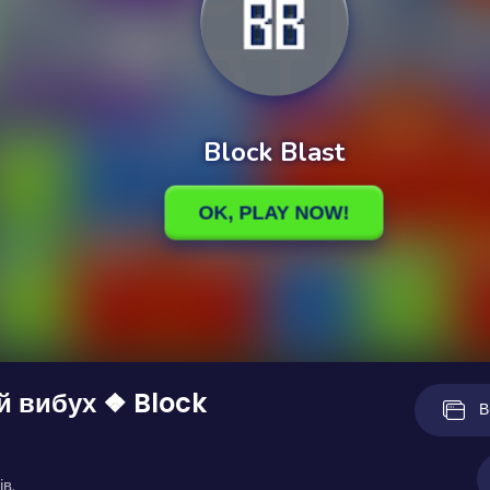
 вибух ❖ Block
В
ів.