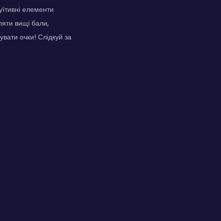
уїтивні елементи
яти вищі бали,
увати очки! Слідкуй за