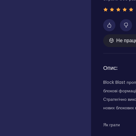
Не прац
Опис:
Block Blast про
блокові формаці
Стратегічно вик
нових блокових в
Як грати