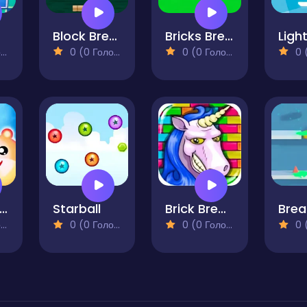
r
Block Breaker Game
Bricks Breaker
Light
)
0 (0 Голосів)
0 (0 Голосів)
0 (0
rick Out Candy
Starball
Brick Breaker Unicorn
Brea
)
0 (0 Голосів)
0 (0 Голосів)
0 (0