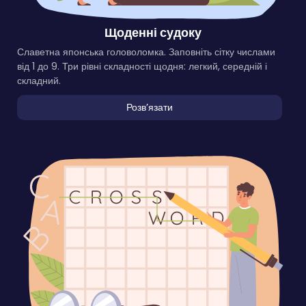
Щоденні судоку
Славетна японська головоломка. Заповніть сітку числами
від 1 до 9. Три рівні складності щодня: легкий, середній і
складний.
Розвʼязати