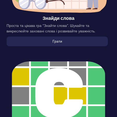
Знайди слова
Проста та цікава гра “Знайти слова”. Шукайте та
викреслюйте заховані слова і розвивайте уважність.
Грати