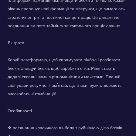
платформи, намагаючись знищити блоки з точністю. Кожен
рівень пропонує нові формації та візерунки, що вимагають
стратегічної гри та постійної концентрації. Це динамічне
поєднання вмілого таймінгу та тактичного прицілювання.
Як грати
Керуй платформою, щоб спрямувати пінбол і розбивати
блоки. Знищуй блоки, щоб заробити очки. Рівні стають
дедалі складнішими з різноманітними макетами. Плануй
свої удари розумно. Пам'ятай, що вчасні рухи створюють
високобальні комбінації!
Особливості
❖ поєднання класичного пінболу з руйнівною дією блоків