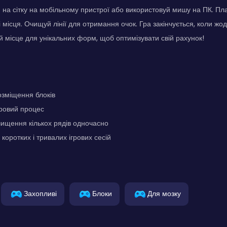
 на сітку на мобільному пристрої або використовуй мишу на ПК. П
 місця. Очищуй лінії для отримання очок. Гра закінчується, коли жод
 місце для унікальних форм, щоб оптимізувати свій рахунок!
озміщення блоків
гровий процес
ищення кількох рядів одночасно
коротких і тривалих ігрових сесій
Захопливі
Блоки
Для мозку