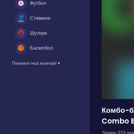
Футбол
Стікмени
Шутери
Баскетбол
Показати інші категорії ▾
Комбо-бл
Combo B
Зіграно 323 разі