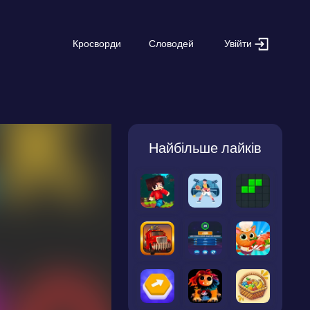
Увійти
Кросворди
Словодей
Найбільше лайків