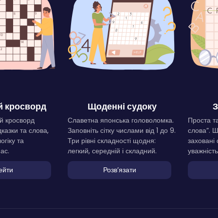
 кросворд
Щоденні судоку
З
й кросворд
Славетна японська головоломка.
Проста та
дказки та слова,
Заповніть сітку числами від 1 до 9.
слова”. 
огіку та
Три рівні складності щодня:
заховані 
ас.
легкий, середній і складний.
уважність
ейти
Розвʼязати