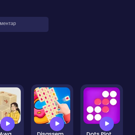
оментар
Tap Away Block Puzzle 3D
Disassemble the Picture Puzzle!
Dots Plotter - Puzzle