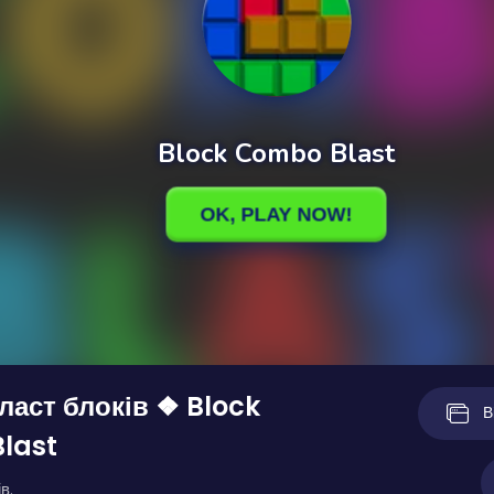
аст блоків ❖ Block
В
last
в.