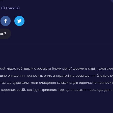
 (0 Голосів)
ює?
st кидає тобі виклик: розмісти блоки різної форми в сітці, намагаюч
пішне очищення приносить очки, а стратегічне розміщення блоків є 
стає ще цікавішим, коли очищення кількох рядів одночасно приносит
я коротких сесій, так і для тривалих ігор, це справжня насолода для