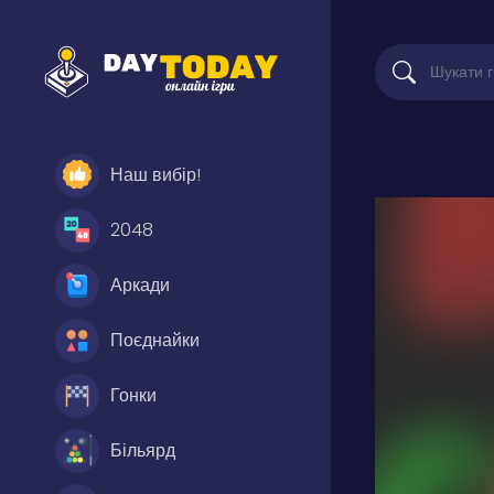
Наш вибір!
2048
Аркади
Поєднайки
Гонки
Більярд