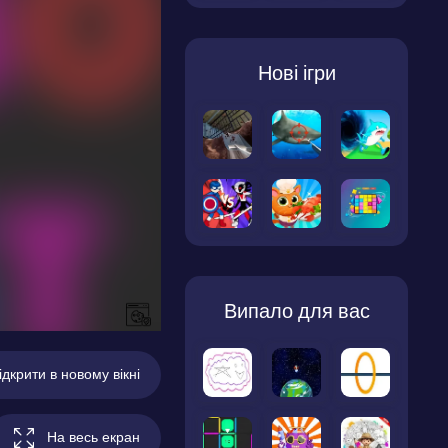
Нові ігри
Випало для вас
ідкрити в новому вікні
На весь екран