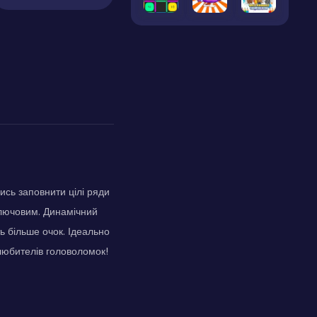
ись заповнити цілі ряди
ключовим. Динамічний
ь більше очок. Ідеально
 любителів головоломок!