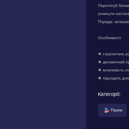
Перетягуй блоки
уникнути нестачі
Порада: залишай
Особливості
❖ стратегічне р
❖ динамічний і
❖ можливість оч
❖ підходить для 
Категорії:
Пазли