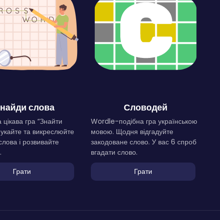
найди слова
Словодей
 цікава гра “Знайти
Wordle-подібна гра українською
Шукайте та викреслюйте
мовою. Щодня відгадуйте
слова і розвивайте
закодоване слово. У вас 6 спроб
.
вгадати слово.
Грати
Грати