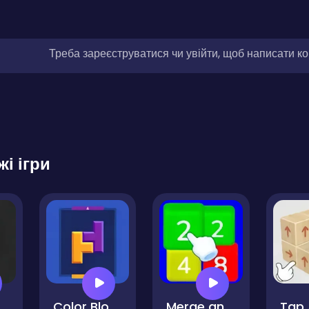
Треба зареєструватися чи увійти, щоб написати к
жі ігри
of Light
Color Block Puzzle Game
Merge and Blast 2048