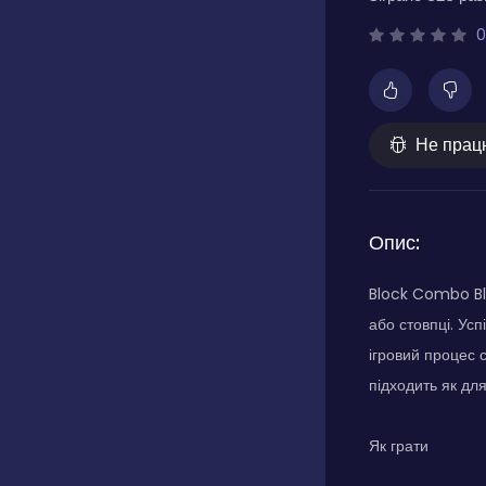
0
Не прац
Опис:
Block Combo Bla
або стовпці. Ус
ігровий процес 
підходить як дл
Як грати