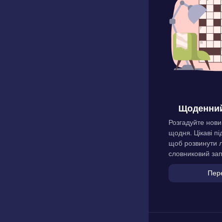
Щоденний
Розгадуйте нови
щодня. Цікаві пі
щоб розвинути л
словниковий зап
Пер