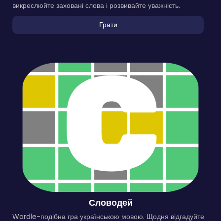
викреслюйте заховані слова і розвивайте уважність.
Грати
Словодей
Wordle-подібна гра українською мовою. Щодня відгадуйте