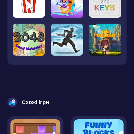
Схожі ігри