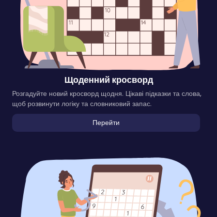
Щоденний кросворд
Розгадуйте новий кросворд щодня. Цікаві підказки та слова,
щоб розвинути логіку та словниковий запас.
Перейти