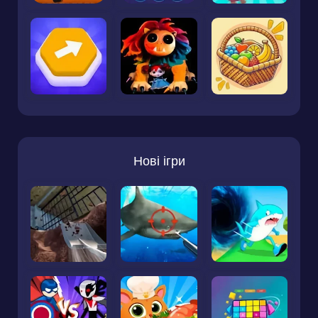
Нові ігри