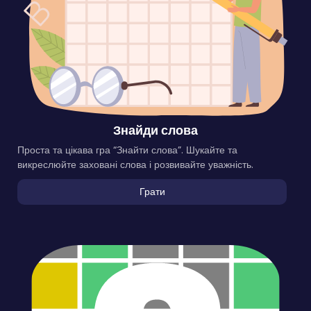
Знайди слова
Проста та цікава гра “Знайти слова”. Шукайте та
викреслюйте заховані слова і розвивайте уважність.
Грати