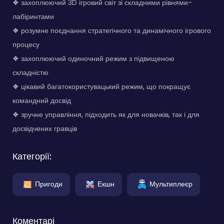
❖ захоплюючий 3D ігровий світ зі складними рівнями-
лабіринтами
❖ розумне поєднання стратегічного та динамічного ігрового
процесу
❖ захоплюючий одиночний режим з підвищеною
складністю
❖ цікавий багатокористувацький режим, що покращує
командний досвід
❖ зручне управління, підходить як для новачків, так і для
досвідчених гравців
Категорії:
Пригоди
Екшн
Мультиплеєр
Коментарі