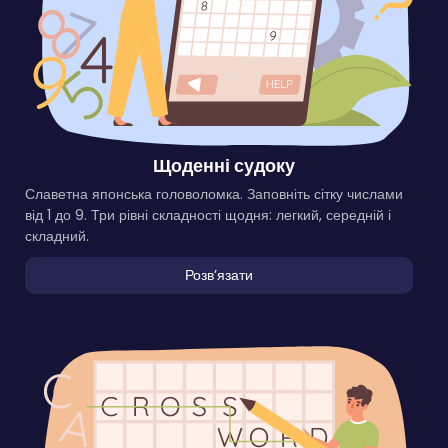
Щоденні судоку
Славетна японська головоломка. Заповніть сітку числами
від 1 до 9. Три рівні складності щодня: легкий, середній і
складний.
Розвʼязати