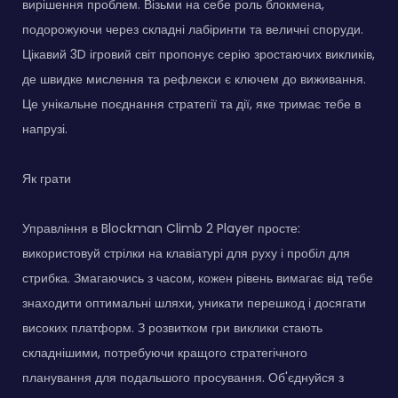
вирішення проблем. Візьми на себе роль блокмена,
подорожуючи через складні лабіринти та величні споруди.
Цікавий 3D ігровий світ пропонує серію зростаючих викликів,
де швидке мислення та рефлекси є ключем до виживання.
Це унікальне поєднання стратегії та дії, яке тримає тебе в
напрузі.
Як грати
Управління в Blockman Climb 2 Player просте:
використовуй стрілки на клавіатурі для руху і пробіл для
стрибка. Змагаючись з часом, кожен рівень вимагає від тебе
знаходити оптимальні шляхи, уникати перешкод і досягати
високих платформ. З розвитком гри виклики стають
складнішими, потребуючи кращого стратегічного
планування для подальшого просування. Об'єднуйся з