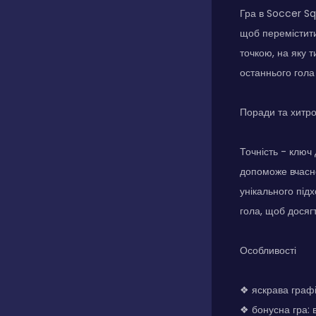
Гра в Soccer Sq
щоб перемістити
точкою, на яку 
останнього гола
Поради та хитр
Точність - ключ
допоможе вчасно
унікального під
гола, щоб досягт
Особливості
❖ яскрава граф
❖ бонусна гра: 