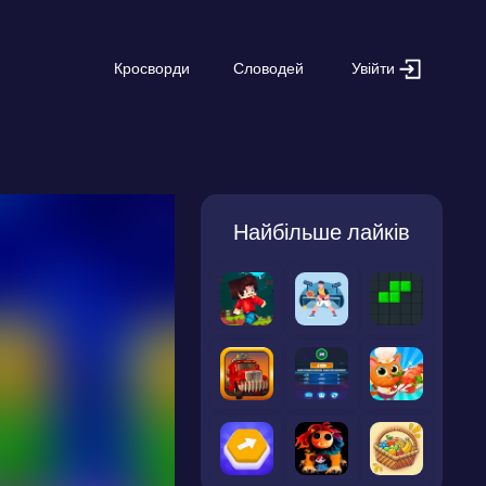
Увійти
Кросворди
Словодей
Найбільше лайків