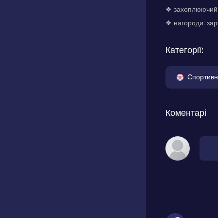
❖ захоплюючий і
❖ нагороди: зар
Категорії:
Спортивн
Коментарі