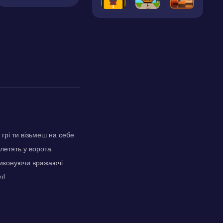
грі ти візьмеш на себе
летять у ворота.
 виконуючи вражаючі
л!