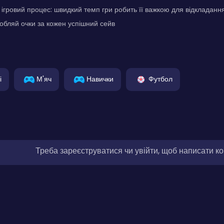
гровий процес: швидкий темп гри робить її важкою для відкладанн
обляй очки за кожен успішний сейв
і
М'яч
Навички
Футбол
Треба зареєструватися чи увійти, щоб написати к