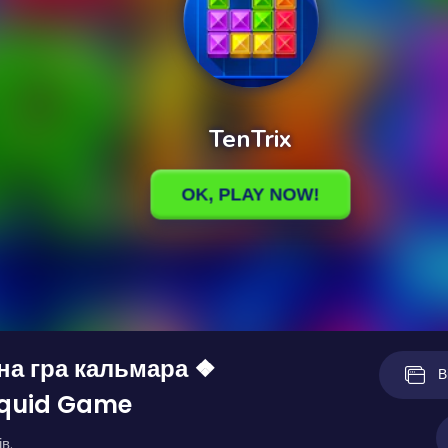
а гра кальмара ❖
В
Squid Game
в.