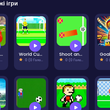
жі ігри
Power Free Kick
World Cup Penalty Football Game
Shoot and Goal - REMASTERED
)
0 (0 Голосів)
0 (0 Голосів)
0 (0