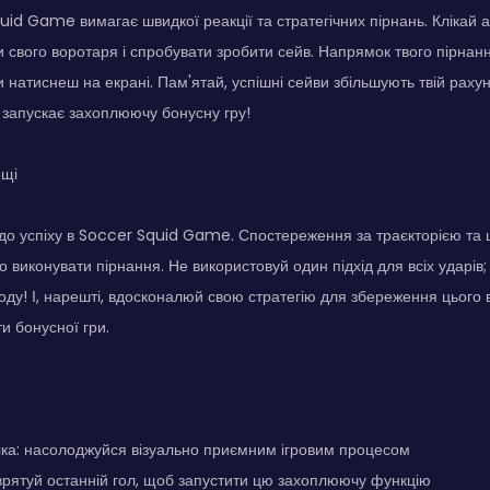
uid Game вимагає швидкої реакції та стратегічних пірнань. Клікай 
 свого воротаря і спробувати зробити сейв. Напрямок твого пірнан
ти натиснеш на екрані. Пам'ятай, успішні сейви збільшують твій раху
 запускає захоплюючу бонусну гру!
ощі
 до успіху в Soccer Squid Game. Спостереження за траєкторією та 
 виконувати пірнання. Не використовуй один підхід для всіх ударів;
ходу! І, нарешті, вдосконалюй свою стратегію для збереження цього
и бонусної гри.
іка: насолоджуйся візуально приємним ігровим процесом
врятуй останній гол, щоб запустити цю захоплюючу функцію