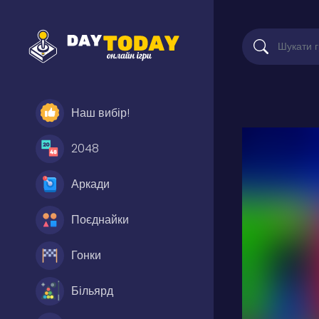
Наш вибір!
2048
Аркади
Поєднайки
Гонки
Більярд