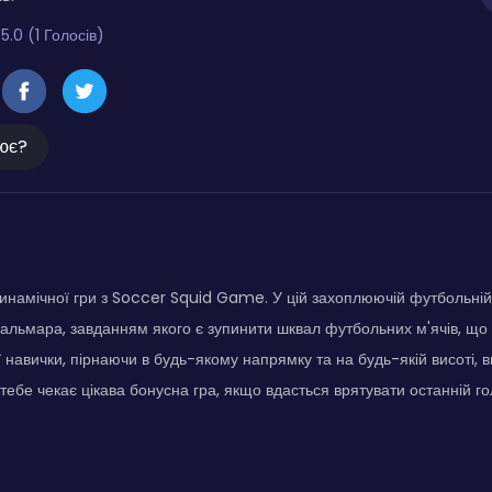
5.0 (1 Голосів)
ює?
инамічної гри з Soccer Squid Game. У цій захоплюючій футбольній 
альмара, завданням якого є зупинити шквал футбольних м'ячів, що 
 навички, пірнаючи в будь-якому напрямку та на будь-якій висоті,
тебе чекає цікава бонусна гра, якщо вдасться врятувати останній го