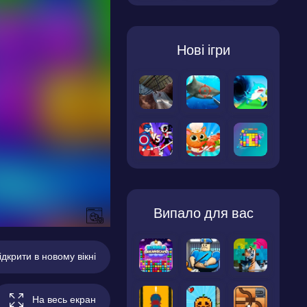
Нові ігри
Випало для вас
ідкрити в новому вікні
На весь екран