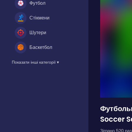
Футбол
Стікмени
Шутери
Баскетбол
Показати інші категорії ▾
Футбольн
Soccer 
Зіграно 520 разі