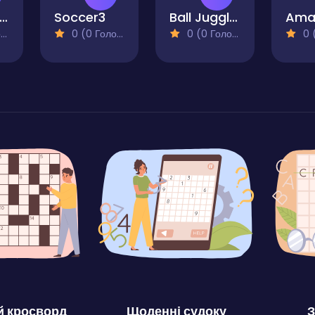
alkeeper - World Challenge
Soccer3
Ball Juggling
)
0 (0 Голосів)
0 (0 Голосів)
0 (0
 кросворд
Щоденні судоку
З