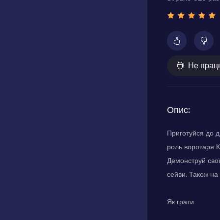
Не прац
Опис:
Приготуйся до д
роль воротаря К
Демонструй свої
сейви. Також на 
Як грати