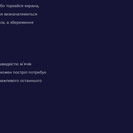
або торкайся екрана,
ня визначатиметься
нок, а збереження
швидкістю м'ячів
 кожен постріл потребує
 важливого останнього