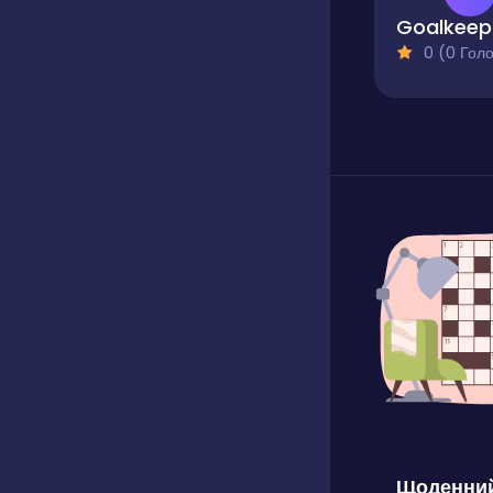
Go
0 (0 Голосів
Щоденний