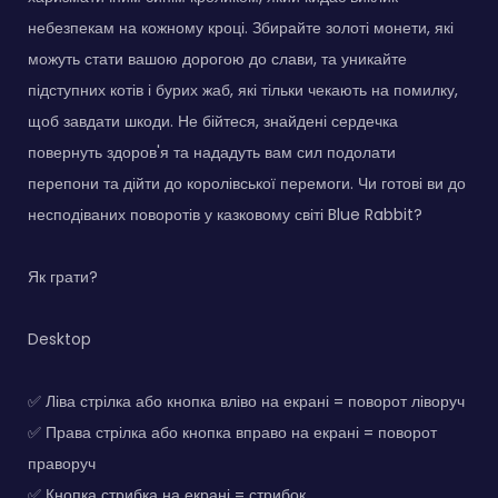
небезпекам на кожному кроці. Збирайте золоті монети, які
можуть стати вашою дорогою до слави, та уникайте
підступних котів і бурих жаб, які тільки чекають на помилку,
щоб завдати шкоди. Не бійтеся, знайдені сердечка
повернуть здоров'я та нададуть вам сил подолати
перепони та дійти до королівської перемоги. Чи готові ви до
несподіваних поворотів у казковому світі Blue Rabbit?
Як грати?
Desktop
✅ Ліва стрілка або кнопка вліво на екрані = поворот ліворуч
✅ Права стрілка або кнопка вправо на екрані = поворот
праворуч
✅ Кнопка стрибка на екрані = стрибок