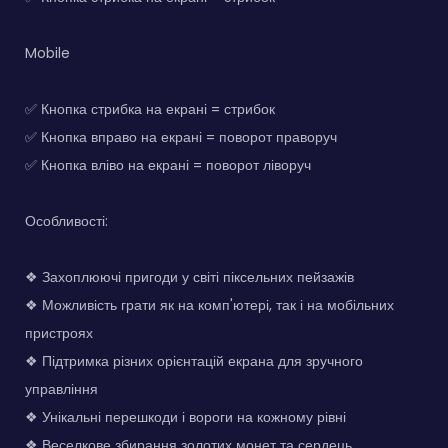
Mobile
✅ Кнопка стрибка на екрані = стрибок
✅ Кнопка вправо на екрані = поворот праворуч
✅ Кнопка вліво на екрані = поворот ліворуч
Особливості:
❖ Захоплюючі пригоди у світі піксельних пейзажів
❖ Можливість грати як на комп'ютері, так і на мобільних
пристроях
❖ Підтримка різних орієнтацій екрана для зручного
управління
❖ Унікальні перешкоди і вороги на кожному рівні
❖ Веселкове збирання золотих монет та сердець