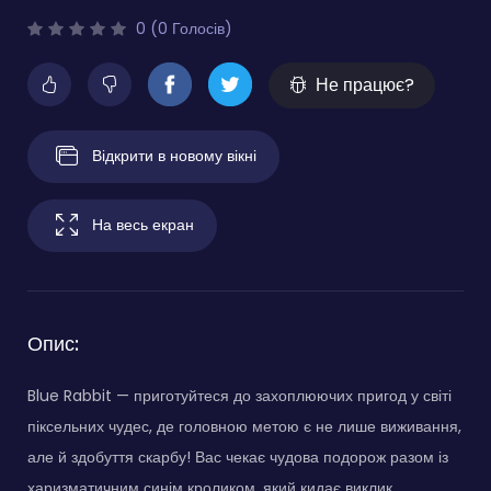
0 (0 Голосів)
Не працює?
Відкрити в новому вікні
На весь екран
Опис:
Blue Rabbit — приготуйтеся до захоплюючих пригод у світі
піксельних чудес, де головною метою є не лише виживання,
але й здобуття скарбу! Вас чекає чудова подорож разом із
харизматичним синім кроликом, який кидає виклик