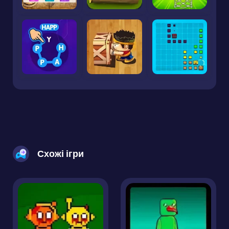
Схожі ігри