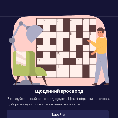
Щоденний кросворд
Розгадуйте новий кросворд щодня. Цікаві підказки та слова,
щоб розвинути логіку та словниковий запас.
Перейти