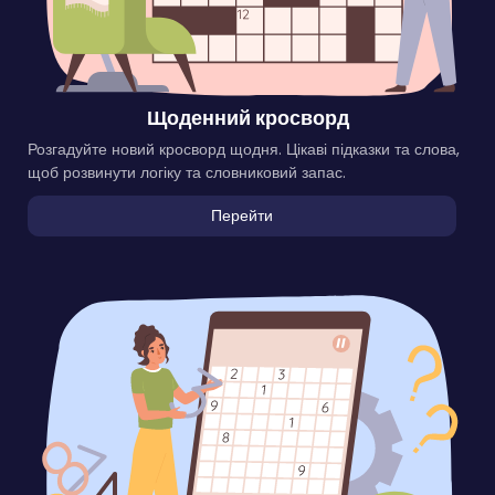
Щоденний кросворд
Розгадуйте новий кросворд щодня. Цікаві підказки та слова,
щоб розвинути логіку та словниковий запас.
Перейти