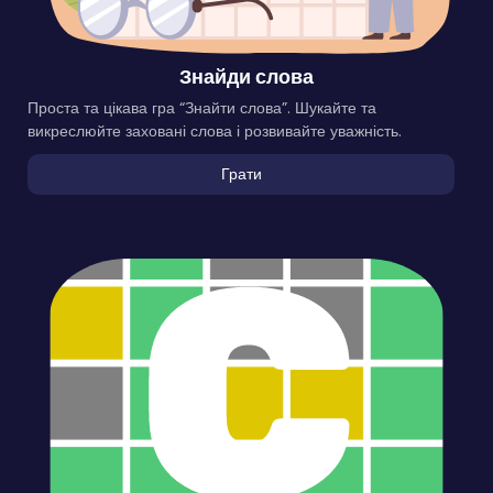
Знайди слова
Проста та цікава гра “Знайти слова”. Шукайте та
викреслюйте заховані слова і розвивайте уважність.
Грати