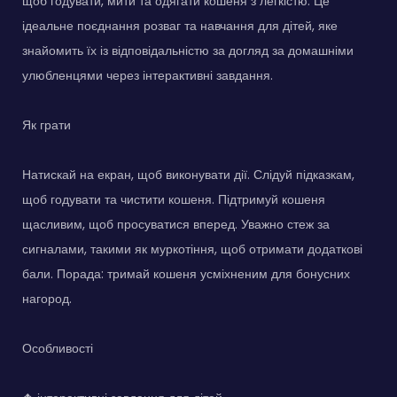
щоб годувати, мити та одягати кошеня з легкістю. Це
ідеальне поєднання розваг та навчання для дітей, яке
знайомить їх із відповідальністю за догляд за домашніми
улюбленцями через інтерактивні завдання.
Як грати
Натискай на екран, щоб виконувати дії. Слідуй підказкам,
щоб годувати та чистити кошеня. Підтримуй кошеня
щасливим, щоб просуватися вперед. Уважно стеж за
сигналами, такими як муркотіння, щоб отримати додаткові
бали. Порада: тримай кошеня усміхненим для бонусних
нагород.
Особливості