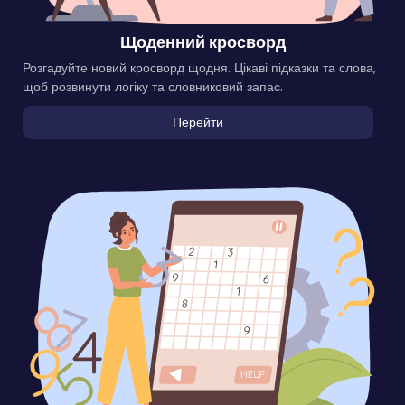
Щоденний кросворд
Розгадуйте новий кросворд щодня. Цікаві підказки та слова,
щоб розвинути логіку та словниковий запас.
Перейти