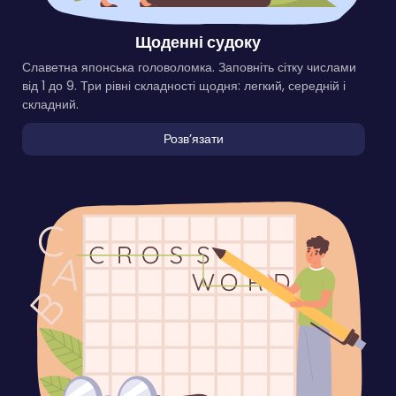
Щоденні судоку
Славетна японська головоломка. Заповніть сітку числами
від 1 до 9. Три рівні складності щодня: легкий, середній і
складний.
Розвʼязати