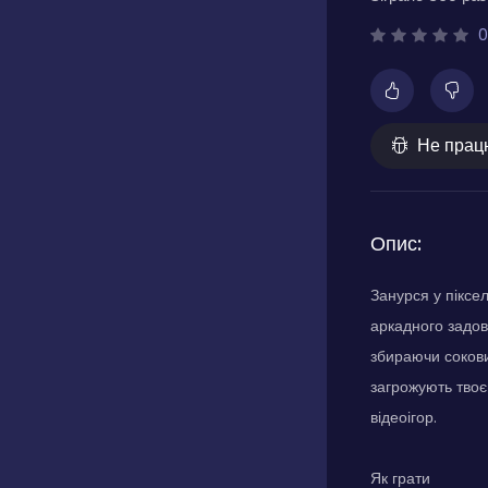
0
Не прац
Опис:
Занурся у піксе
аркадного задов
збираючи сокови
загрожують твоєм
відеоігор.
Як грати