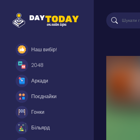
Наш вибір!
2048
Аркади
Поєднайки
Гонки
Більярд