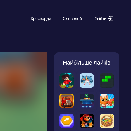
Увійти
Кросворди
Словодей
Найбільше лайків