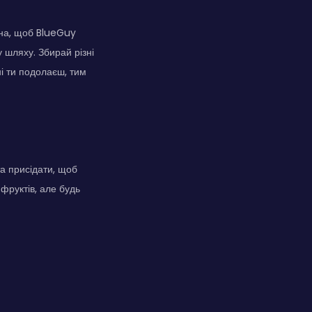
ана, щоб BlueGuy
 шляху. Збирай різні
ні ти подолаєш, тим
а присідати, щоб
фруктів, але будь