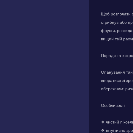
Щоб розпочати 
стрибнув або пр
фрукти, розкида
вищий твій раху
Поради та хитр
Опанування тайм
впоратися зі зр
обережним: ризи
Особливості
❖ чистий піксел
❖ інтуїтивно зр