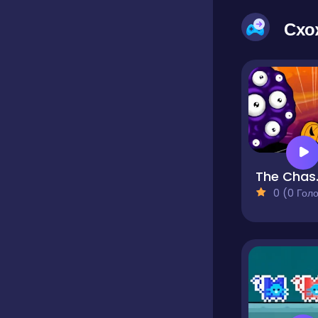
Схо
The Ch
0 (0 Голосів