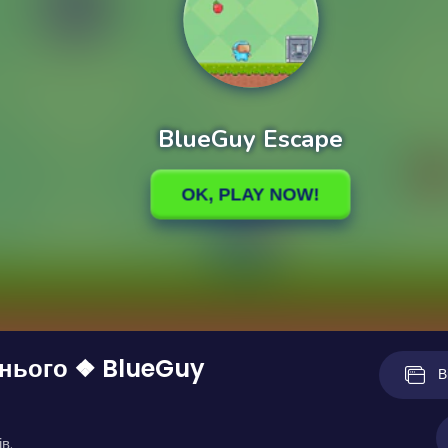
инього ❖ BlueGuy
В
в.