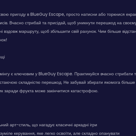
свою пригоду в BlueGuy Escape, просто натисни або торкнися екр
исів. Вчасно стрибай та присідай, щоб уникнути перешкод на своєму
ні вздовж маршруту, щоб збільшити свій рахунок. Чим більше відста
нок!
ощі
інгу є ключовим у BlueGuy Escape. Практикуйся вчасно стрибати т
остаючою складністю перешкод. Не забувай збирати якомога більше 
к заради фрукта може закінчитися катастрофою.
ьний арт-стиль, що нагадує класичні аркадні ігри
озуміле керування, яке легко освоїти, але складно опанувати