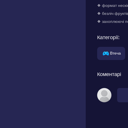
❖ формат нескін
❖ безліч фрукті
❖ захоплюючі пе
Категорії:
Втеча
Коментарі