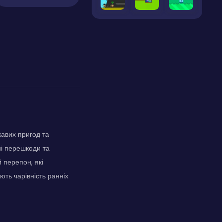
кавих пригод та
ні перешкоди та
 перепон, які
ють чарівність ранніх