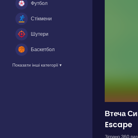
Футбол
Стікмени
Шутери
Баскетбол
Показати інші категорії ▾
Втеча С
Escape
Зіграно 360 разі