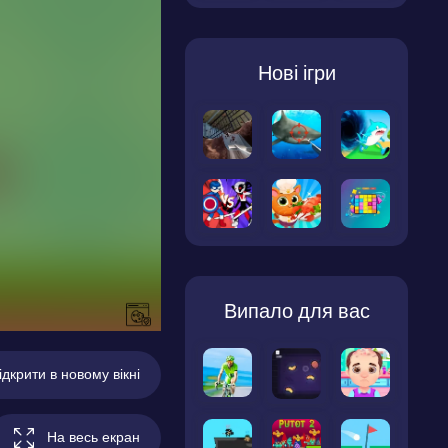
Нові ігри
Випало для вас
ідкрити в новому вікні
На весь екран