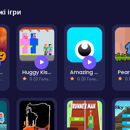
жі ігри
aser and the Pumpkin
Huggy Kissy vs Steve Alex
Amazing Cube Adventure
)
0 (0 Голосів)
0 (0 Голосів)
0 (0