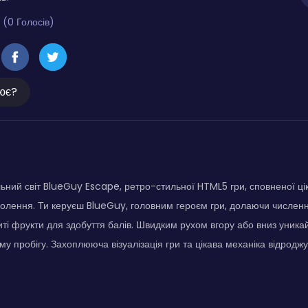
 (0 Голосів)
ює?
льний світ BlueGuy Escape, ретро-стильної HTML5 гри, сповненої ці
олення. Ти керуєш BlueGuy, головним героєм гри, долаючи числен
ті фрукти для здобуття балів. Швидким рухом вгору або вниз уникай
у пробігу. Захоплююча візуалізація гри та цікава механіка відроджу