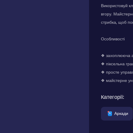
Використовуй кла
вгору. Майстерн
стрибка, щоб пок
Особливості
❖ захоплююча а
❖ піксельна гра
❖ просте управл
❖ майстерне ун
Категорії:
Аркади