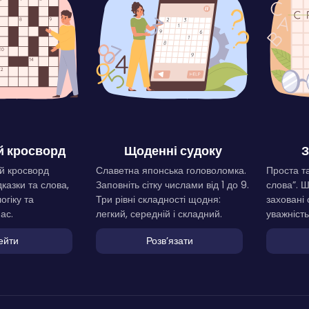
 кросворд
Щоденні судоку
З
й кросворд
Славетна японська головоломка.
Проста та
дказки та слова,
Заповніть сітку числами від 1 до 9.
слова”. 
огіку та
Три рівні складності щодня:
заховані 
ас.
легкий, середній і складний.
уважність
ейти
Розвʼязати