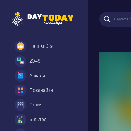
Наш вибір!
2048
Аркади
Поєднайки
Гонки
Більярд