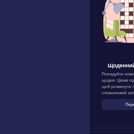
Щоденний
Розгадуйте нови
щодня. Цікаві пі
щоб розвинути л
словниковий зап
Пер