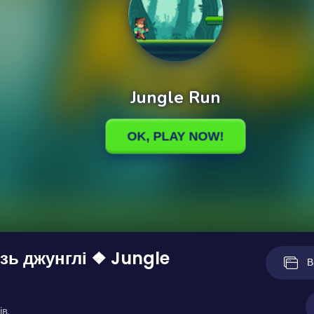
ізь джунглі ❖ Jungle
В
ів.