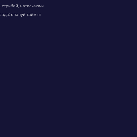
к; стрибай, натискаючи
рада: опануй таймінг