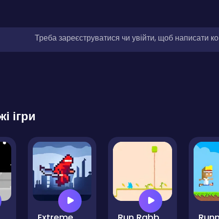
Треба зареєструватися чи увійти, щоб написати к
жі ігри
Impostor Guys
Extreme Way
Run Rabbit Run