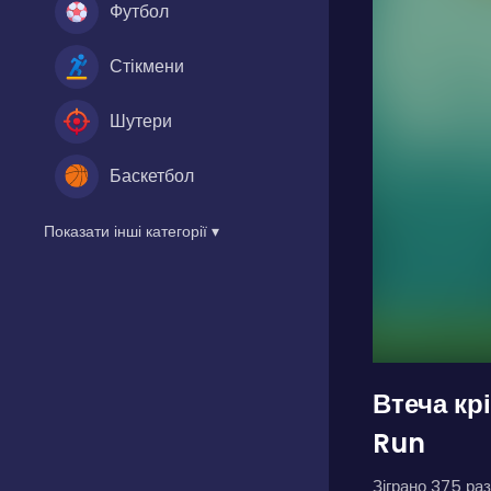
Футбол
Стікмени
Шутери
Баскетбол
Показати інші категорії ▾
Втеча кр
Run
Зіграно 375 раз