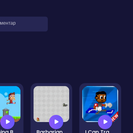
оментар
Running Bros
Barbarian Run
I Can Transform