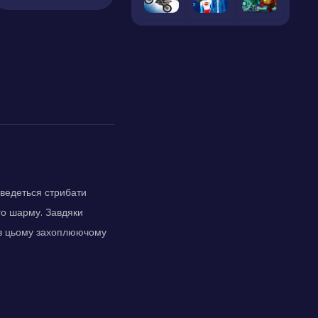
оведеться стрибати
ого шарму. Завдяки
и в цьому захоплюючому