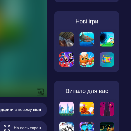
Нові ігри
Випало для вас
ідкрити в новому вікні
На весь екран