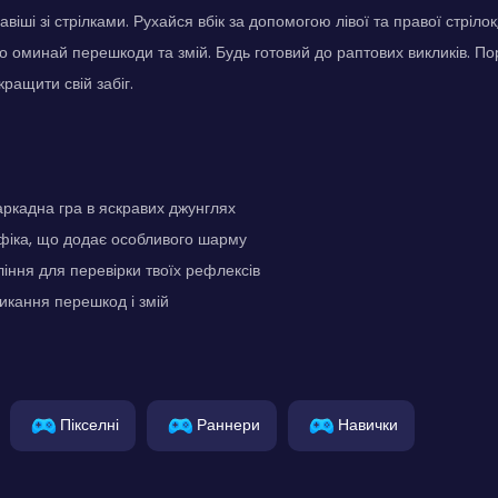
віші зі стрілками. Рухайся вбік за допомогою лівої та правої стріло
о оминай перешкоди та змій. Будь готовий до раптових викликів. По
ращити свій забіг.
ркадна гра в яскравих джунглях
фіка, що додає особливого шарму
іння для перевірки твоїх рефлексів
икання перешкод і змій
Пікселні
Раннери
Навички