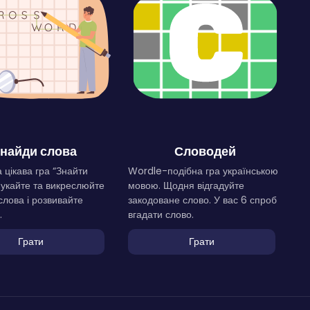
найди слова
Словодей
 цікава гра “Знайти
Wordle-подібна гра українською
Шукайте та викреслюйте
мовою. Щодня відгадуйте
слова і розвивайте
закодоване слово. У вас 6 спроб
.
вгадати слово.
Грати
Грати