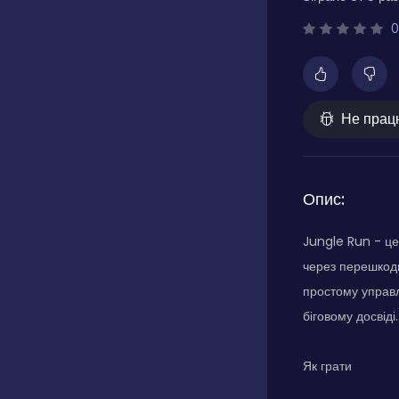
0
Не прац
Опис:
Jungle Run - це
через перешкоди
простому управл
біговому досвіді.
Як грати