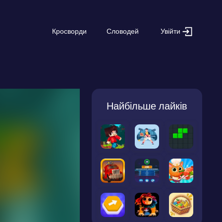
Увійти
Кросворди
Словодей
Найбільше лайків