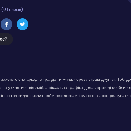
 (0 Голосів)
ює?
 захоплююча аркадна гра, де ти мчиш через яскраві джунглі. Тобі д
 та ухилятися від змій, а піксельна графіка додає пригоді особлив
інню гра кидає виклик твоїм рефлексам і вмінню вчасно реагуват