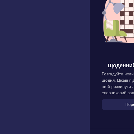
Щоденний
Розгадуйте нови
щодня. Цікаві пі
щоб розвинути л
словниковий зап
Пер