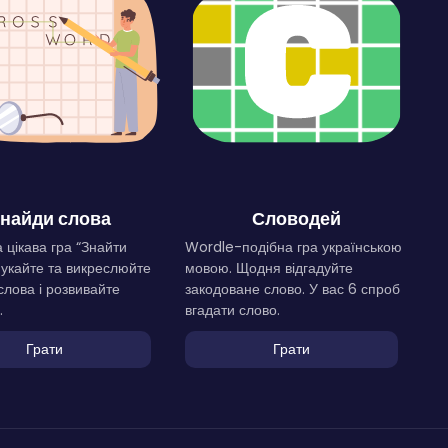
найди слова
Словодей
 цікава гра “Знайти
Wordle-подібна гра українською
Шукайте та викреслюйте
мовою. Щодня відгадуйте
слова і розвивайте
закодоване слово. У вас 6 спроб
.
вгадати слово.
Грати
Грати