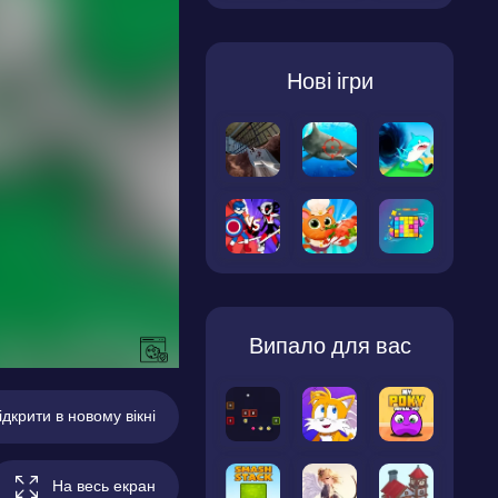
Нові ігри
Випало для вас
ідкрити в новому вікні
На весь екран