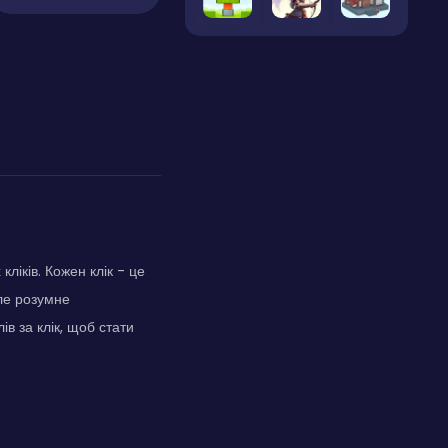
ліків. Кожен клік - це
але розумне
ів за клік, щоб стати