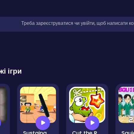
Треба зареєструватися чи увійти, щоб написати к
жі ігри
dy asleep!
Sustainable 5
Cut the Rope Experiments