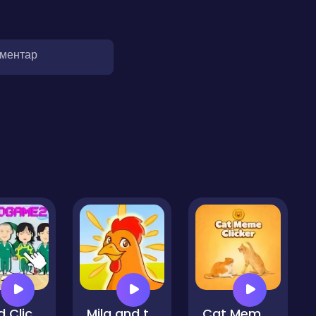
оментар
Squid Clicker Game 2
Mila and the Dancing Farm
Cat Meme Clicker