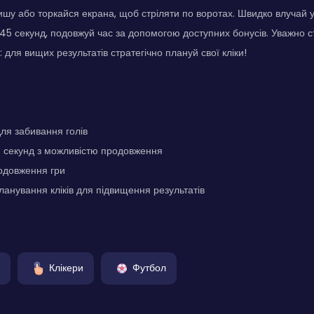
шу або торкайся екрана, щоб стріляти по воротах. Швидко влучай у ц
 45 секунд, подовжуй час за допомогою доступних бонусів. Уважно сте
 для вищих результатів стратегічно плануй свої кліки!
для забивання голів
 секунд з можливістю продовження
одовження гри
ланування кліків для підвищення результатів
Клікери
Футбол