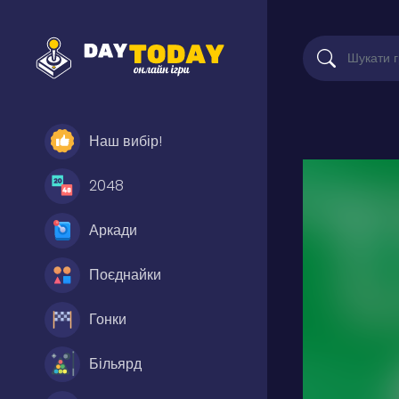
Наш вибір!
2048
Аркади
Поєднайки
Гонки
Більярд