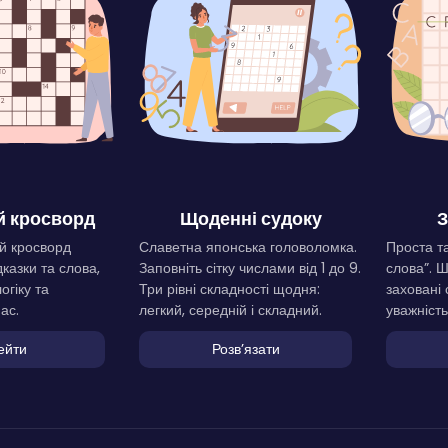
 кросворд
Щоденні судоку
З
й кросворд
Славетна японська головоломка.
Проста та
дказки та слова,
Заповніть сітку числами від 1 до 9.
слова”. 
огіку та
Три рівні складності щодня:
заховані 
ас.
легкий, середній і складний.
уважність
ейти
Розвʼязати