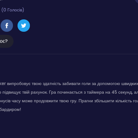
 (0 Голосів)
ює?
ker випробовує твою здатність забивати голи за допомогою швидких к
 підвищує твій рахунок. Гра починається з таймера на 45 секунд, 
усів часу може продовжити твою гру. Прагни збільшити кількість гол
бардиром!