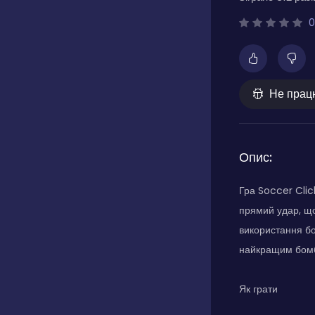
0
Не прац
Опис:
Гра Soccer Clic
прямий удар, що
використання бон
найкращим бом
Як грати