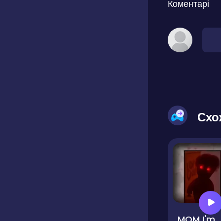
Коментарі
Схо
MOM I'm alrea