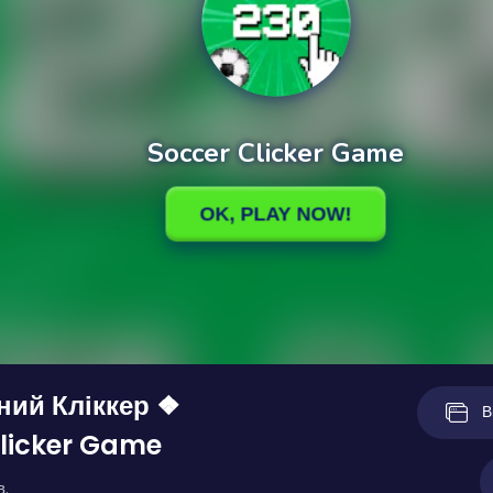
ний Кліккер ❖
В
licker Game
в.