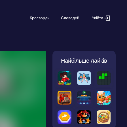
Увійти
Кросворди
Словодей
Найбільше лайків