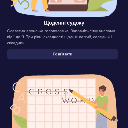
Щоденні судоку
Славетна японська головоломка. Заповніть сітку числами
від 1 до 9. Три рівні складності щодня: легкий, середній і
складний.
Розвʼязати