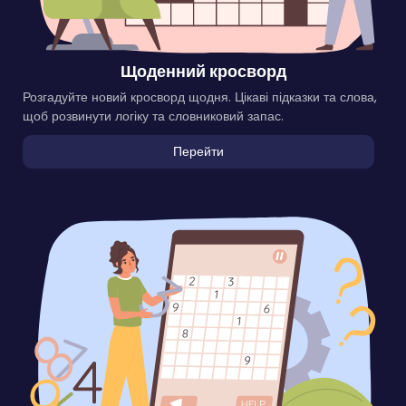
Щоденний кросворд
Розгадуйте новий кросворд щодня. Цікаві підказки та слова,
щоб розвинути логіку та словниковий запас.
Перейти