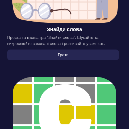
Знайди слова
Проста та цікава гра “Знайти слова”. Шукайте та
викреслюйте заховані слова і розвивайте уважність.
Грати