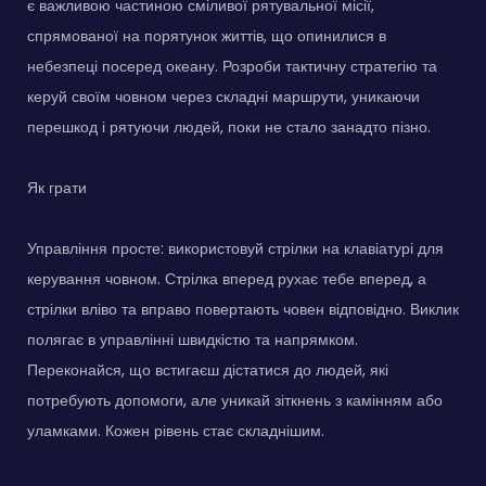
є важливою частиною сміливої рятувальної місії,
спрямованої на порятунок життів, що опинилися в
небезпеці посеред океану. Розроби тактичну стратегію та
керуй своїм човном через складні маршрути, уникаючи
перешкод і рятуючи людей, поки не стало занадто пізно.
Як грати
Управління просте: використовуй стрілки на клавіатурі для
керування човном. Стрілка вперед рухає тебе вперед, а
стрілки вліво та вправо повертають човен відповідно. Виклик
полягає в управлінні швидкістю та напрямком.
Переконайся, що встигаєш дістатися до людей, які
потребують допомоги, але уникай зіткнень з камінням або
уламками. Кожен рівень стає складнішим.