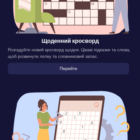
Щоденний кросворд
Розгадуйте новий кросворд щодня. Цікаві підказки та слова,
щоб розвинути логіку та словниковий запас.
Перейти