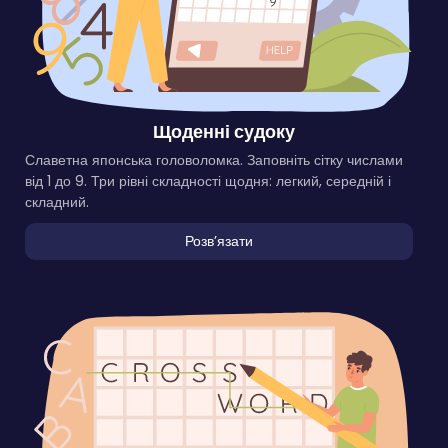
Щоденні судоку
Славетна японська головоломка. Заповніть сітку числами
від 1 до 9. Три рівні складності щодня: легкий, середній і
складний.
Розвʼязати