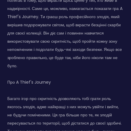
полягає в тому, щоб вкрасти щось цінне у тих, хто живе в
надмірності. Саме це, можливо, намагається показати гра A
Thief's Journey. Ти граєш роль професійного злодія, який
вирішив подорожувати світом, щоб вкрасти безцінні скарби
для своєї колекції. Він діє сам і повинен навчитися
використовувати свою скритність, щоб пройти кожну зону
непоміченим і подолати будь-які заходи безпеки. Якщо все
зроблено правильно, це буде так, ніби його ніколи там не
було.
Про A Thief's Journey
Багато ігор про скритність дозволяють тобі грати роль
якогось злодія, адже найкращі з них можуть увійти і вийти,
не будучи поміченими. Ця гра більше про те, як злодій
пересувається по території, щоб дістатися до своєї здобичі.