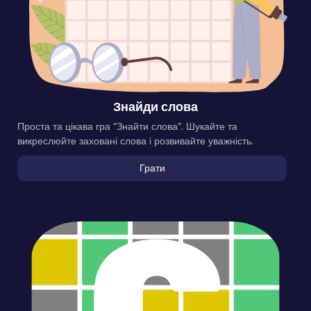
Знайди слова
Проста та цікава гра “Знайти слова”. Шукайте та
викреслюйте заховані слова і розвивайте уважність.
Грати