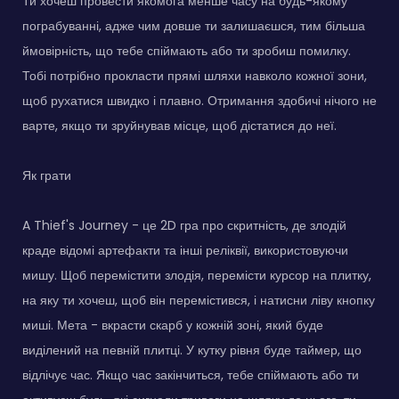
Ти хочеш провести якомога менше часу на будь-якому
пограбуванні, адже чим довше ти залишаєшся, тим більша
ймовірність, що тебе спіймають або ти зробиш помилку.
Тобі потрібно прокласти прямі шляхи навколо кожної зони,
щоб рухатися швидко і плавно. Отримання здобичі нічого не
варте, якщо ти зруйнував місце, щоб дістатися до неї.
Як грати
A Thief's Journey - це 2D гра про скритність, де злодій
краде відомі артефакти та інші реліквії, використовуючи
мишу. Щоб перемістити злодія, перемісти курсор на плитку,
на яку ти хочеш, щоб він перемістився, і натисни ліву кнопку
миші. Мета - вкрасти скарб у кожній зоні, який буде
виділений на певній плитці. У кутку рівня буде таймер, що
відлічує час. Якщо час закінчиться, тебе спіймають або ти