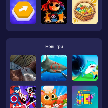
Нові ігри