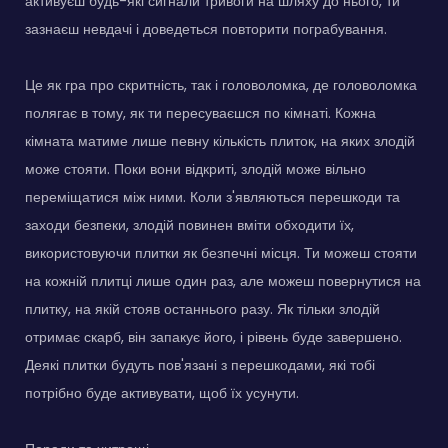
активуєш будь-які сигнали тривоги на шляху до нього, ти
зазнаєш невдачі і доведеться повторити пограбування.
Це як гра про скритність, так і головоломка, де головоломка
полягає в тому, як ти пересуваєшся по кімнаті. Кожна
кімната матиме лише певну кількість плиток, на яких злодій
може стояти. Поки вони відкриті, злодій може вільно
переміщатися між ними. Коли з'являються перешкоди та
заходи безпеки, злодій повинен вміти обходити їх,
використовуючи плитки як безпечні місця. Ти можеш стояти
на кожній плитці лише один раз, але можеш повернутися на
плитку, на якій стояв останнього разу. Як тільки злодій
отримає скарб, він запакує його, і рівень буде завершено.
Деякі плитки будуть пов'язані з перешкодами, які тобі
потрібно буде активувати, щоб їх усунути.