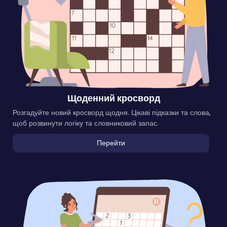
Щоденний кросворд
Розгадуйте новий кросворд щодня. Цікаві підказки та слова,
щоб розвинути логіку та словниковий запас.
Перейти