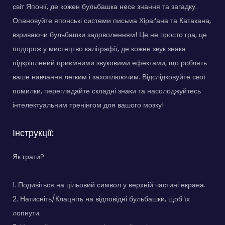
світ Японії, де кожен бульбашка несе знання та загадку.
Опановуйте японські системи письма Хіраґана та Катакана,
взриваючи бульбашки задоволенням! Це не просто гра, це
подорож у мистецтво каліграфії, де кожен звук знака
підкріплений приємними звуковими ефектами, що роблять
ваше навчання легким і захоплюючим. Відслідковуйте свої
помилки, переглядайте складні знаки та насолоджуйтесь
інтелектуальним тренінгом для вашого мозку!
Інструкції:
Як грати?
1. Подивіться на цільовий символ у верхній частині екрана.
2. Натисніть/Клацніть на відповідні бульбашки, щоб їх
лопнути.