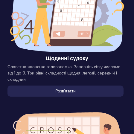
Щоденні судоку
Славетна японська головоломка. Заповніть сітку числами
від 1 до 9. Три рівні складності щодня: легкий, середній і
складний.
Розвʼязати