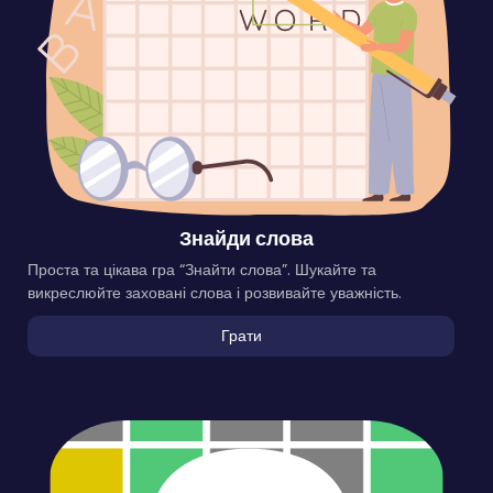
Знайди слова
Проста та цікава гра “Знайти слова”. Шукайте та
викреслюйте заховані слова і розвивайте уважність.
Грати