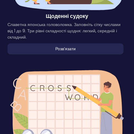
Щоденні судоку
Славетна японська головоломка. Заповніть сітку числами
від 1 до 9. Три рівні складності щодня: легкий, середній і
складний.
Розвʼязати