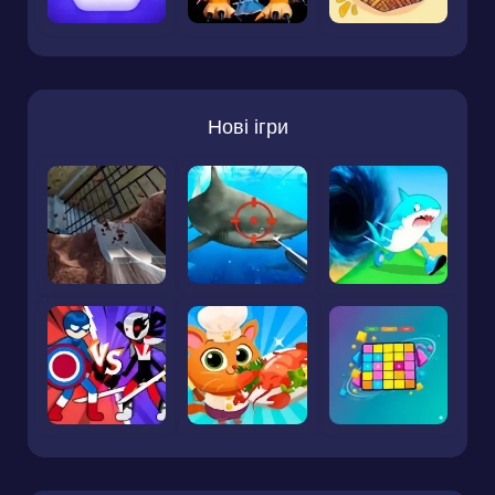
Нові ігри