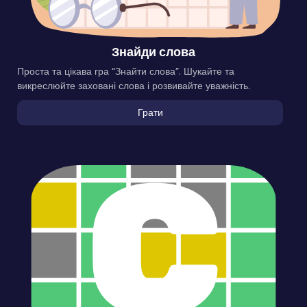
Знайди слова
Проста та цікава гра “Знайти слова”. Шукайте та
викреслюйте заховані слова і розвивайте уважність.
Грати