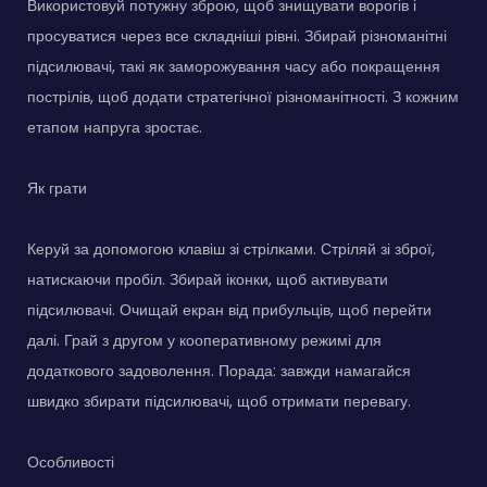
Використовуй потужну зброю, щоб знищувати ворогів і
просуватися через все складніші рівні. Збирай різноманітні
підсилювачі, такі як заморожування часу або покращення
пострілів, щоб додати стратегічної різноманітності. З кожним
етапом напруга зростає.
Як грати
Керуй за допомогою клавіш зі стрілками. Стріляй зі зброї,
натискаючи пробіл. Збирай іконки, щоб активувати
підсилювачі. Очищай екран від прибульців, щоб перейти
далі. Грай з другом у кооперативному режимі для
додаткового задоволення. Порада: завжди намагайся
швидко збирати підсилювачі, щоб отримати перевагу.
Особливості