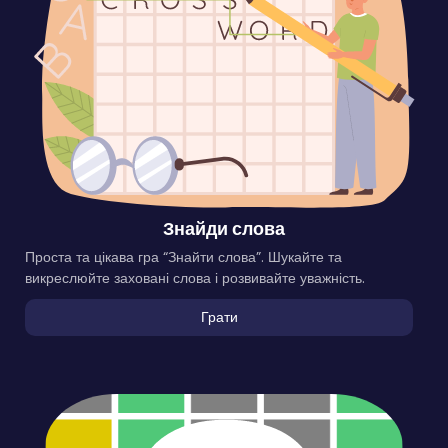
Знайди слова
Проста та цікава гра “Знайти слова”. Шукайте та
викреслюйте заховані слова і розвивайте уважність.
Грати