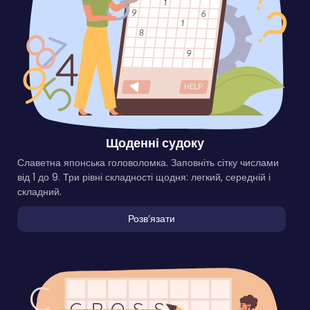
Щоденні судоку
Славетна японська головоломка. Заповніть сітку числами
від 1 до 9. Три рівні складності щодня: легкий, середній і
складний.
Розвʼязати