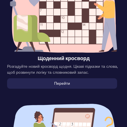
Щоденний кросворд
Розгадуйте новий кросворд щодня. Цікаві підказки та слова,
щоб розвинути логіку та словниковий запас.
Перейти