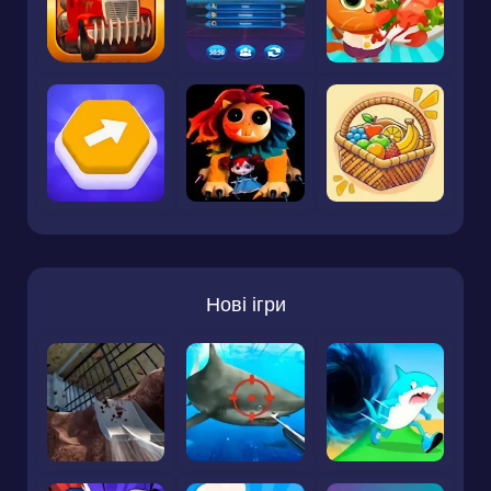
Нові ігри