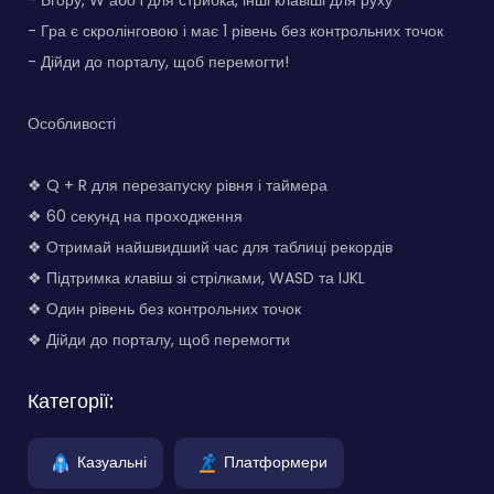
- Вгору, W або I для стрибка, інші клавіші для руху
- Гра є скролінговою і має 1 рівень без контрольних точок
- Дійди до порталу, щоб перемогти!
Особливості
❖ Q + R для перезапуску рівня і таймера
❖ 60 секунд на проходження
❖ Отримай найшвидший час для таблиці рекордів
❖ Підтримка клавіш зі стрілками, WASD та IJKL
❖ Один рівень без контрольних точок
❖ Дійди до порталу, щоб перемогти
Категорії:
Казуальні
Платформери