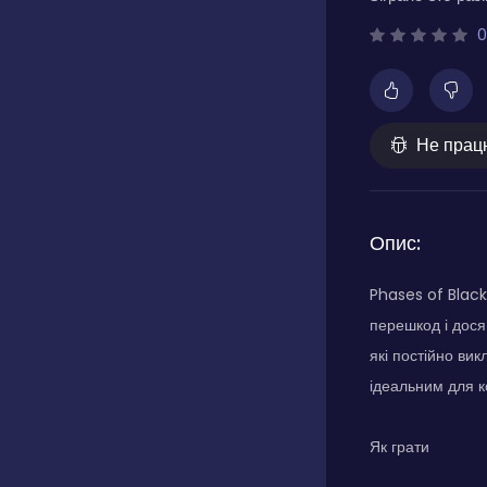
0
Не прац
Опис:
Phases of Blac
перешкод і досяг
які постійно ви
ідеальним для к
Як грати