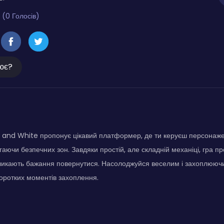
 (0 Голосів)
ює?
k and White пропонує цікавий платформер, де ти керуєш персонаж
аючи безпечних зон. Завдяки простій, але складній механіці, гра про
кликають бажання повернутися. Насолоджуйся веселим і захоплююч
оротких моментів захоплення.