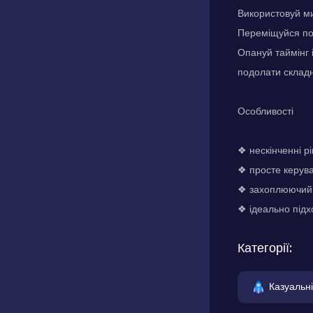
Використовуй ми
Переміщуйся по 
Опануй таймінг і
подолати складн
Особливості
❖ нескінченні рі
❖ просте керув
❖ захоплюючий і
❖ ідеально підх
Категорії:
Казуальні