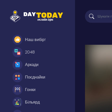
Наш вибір!
2048
Аркади
Поєднайки
Гонки
Більярд