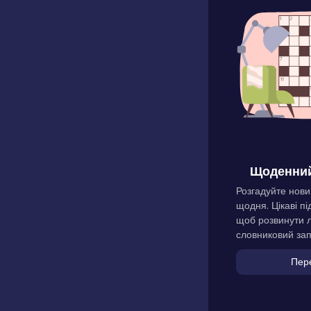
Щоденний
Розгадуйте нови
щодня. Цікаві пі
щоб розвинути л
словниковий зап
Пер