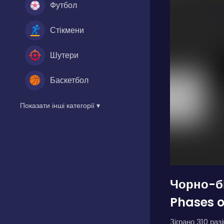
Футбол
Стікмени
Шутери
Баскетбол
Показати інші категорії ▾
Чорно-бі
Phases o
Зіграно 310 разі