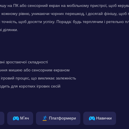
шу на ПК або сенсорний екран на мобільному пристрої, щоб керув
кожному рівню, уникаючи чорних перешкод, і досягай фінішу, щоб п
 точність, щоб досягти успіху. Порада: будь терплячим і ретельно п
і ділянки.
вні зростаючої складності
ання мишею або сенсорним екраном
гровий процес, що викликає залежність
одить для коротких ігрових сесій
М'яч
Платформери
Навички