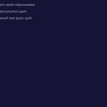
ати своїм персонажем.
росунутися далі.
лануй свої рухи, щоб