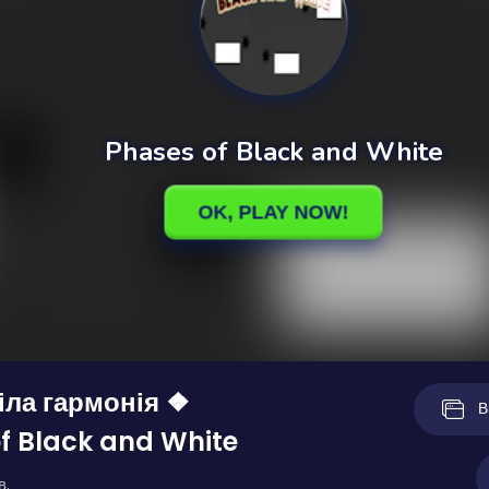
ла гармонія ❖
В
f Black and White
в.