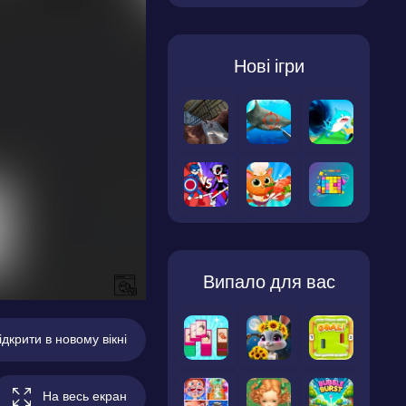
Нові ігри
Випало для вас
ідкрити в новому вікні
На весь екран