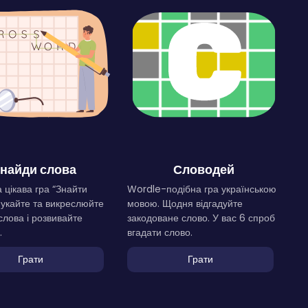
найди слова
Словодей
 цікава гра “Знайти
Wordle-подібна гра українською
Шукайте та викреслюйте
мовою. Щодня відгадуйте
слова і розвивайте
закодоване слово. У вас 6 спроб
.
вгадати слово.
Грати
Грати