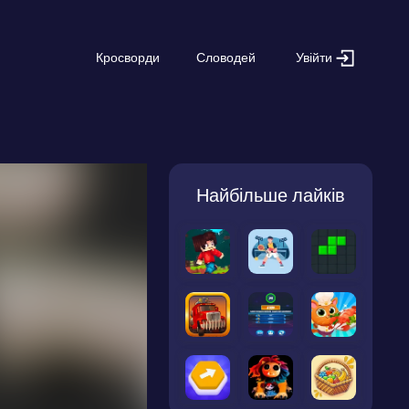
Увійти
Кросворди
Словодей
Найбільше лайків