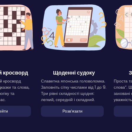
 кросворд
Щоденні судоку
З
й кросворд
Славетна японська головоломка.
Проста та
дказки та слова,
Заповніть сітку числами від 1 до 9.
слова”. 
огіку та
Три рівні складності щодня:
заховані 
ас.
легкий, середній і складний.
уважність
ейти
Розвʼязати