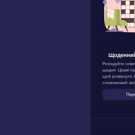
Щоденний
Розгадуйте нови
щодня. Цікаві пі
щоб розвинути л
словниковий зап
Пер