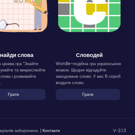
найди слова
Словодей
 цікава гра “Знайти
Wordle-подібна гра українською
Шукайте та викреслюйте
мовою. Щодня відгадуйте
слова і розвивайте
закодоване слово. У вас 6 спроб
.
вгадати слово.
Грати
Грати
ріалів заборонено. |
Контакти
V-2.1.3