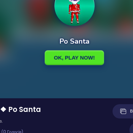
 ❖ Po Santa
В
в.
 (0 Голосів)