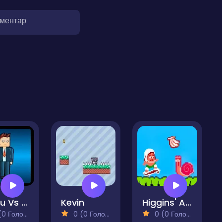
оментар
Jhuku Vs Bro 2
Kevin
Higgins' Adventure Island
 Голосів)
0 (0 Голосів)
0 (0 Голосів)