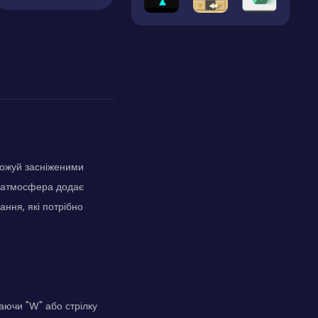
рожуй засніженими
о-атмосфера додає
ання, які потрібно
аючи "W" або стрілку