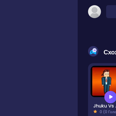
Схо
Jhu
0 (0 Голосів