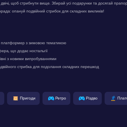
и двічі, щоб стрибнути вище. Збирай усі подарунки та досягай прап
орада: опануй подвійний стрибок для складних викликів!
 платформер з зимовою тематикою
ера, що додає ностальгії
рівні з новими випробуваннями
одвійного стрибка для подолання складних перешкод
Пригоди
Ретро
Різдво
Пла