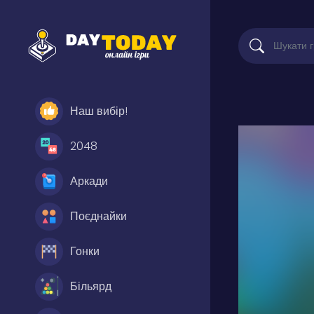
Наш вибір!
2048
Аркади
Поєднайки
Гонки
Більярд