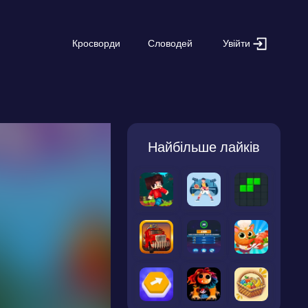
Увійти
Кросворди
Словодей
Найбільше лайків