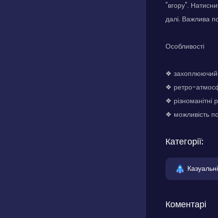
"вгору". Натисн
далі. Важлива п
Особливості
❖ захоплюючий
❖ ретро-атмосф
❖ різноманітні 
❖ можливість п
Категорії:
Казуальні
Коментарі