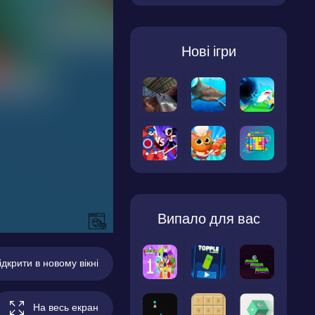
Нові ігри
Випало для вас
ідкрити в новому вікні
На весь екран