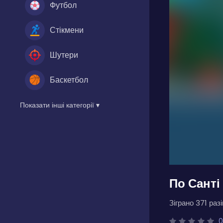
Футбол
Стікмени
Шутери
Баскетбол
Показати інші категорії ▾
По Санті
Зіграно 371 разі
0