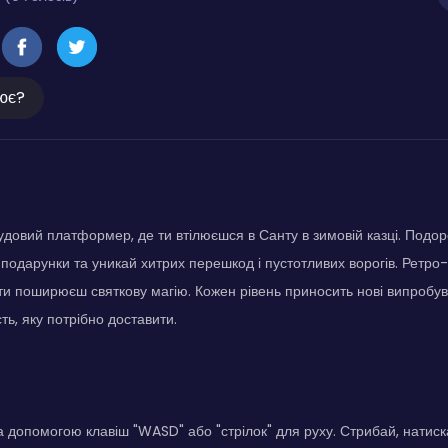
ює?
удовий платформер, де ти втілюєшся в Санту в зимовій казці. Подо
 подарунки та уникай хитрих перешкод і пустотливих ворогів. Ретр
и ти поширюєш святкову магію. Кожен рівень приносить нові випробув
сть, яку потрібно доставити.
 допомогою клавіш "WASD" або "стрілок" для руху. Стрибай, натиск