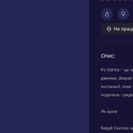
Не прац
Опис:
Po Santa - це ч
рівнями, збирай
ностальгії, пок
подолати, і раді
Як грати
Керуй Сантою за