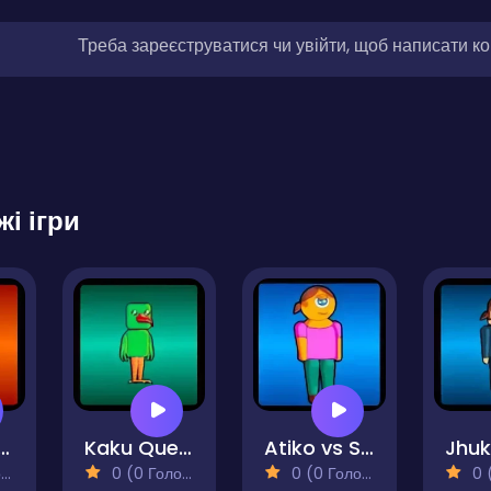
Треба зареєструватися чи увійти, щоб написати к
жі ігри
ku Vs Bro
Kaku Quest
Atiko vs Squid
)
0 (0 Голосів)
0 (0 Голосів)
0 (0