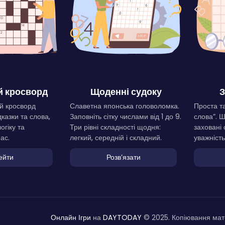
 кросворд
Щоденні судоку
З
й кросворд
Славетна японська головоломка.
Проста та
дказки та слова,
Заповніть сітку числами від 1 до 9.
слова”. 
огіку та
Три рівні складності щодня:
заховані 
ас.
легкий, середній і складний.
уважність
ейти
Розвʼязати
Онлайн Ігри
на
DAYTODAY
© 2025. Копіювання мате