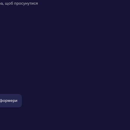
ора, щоб просунутися
тформери