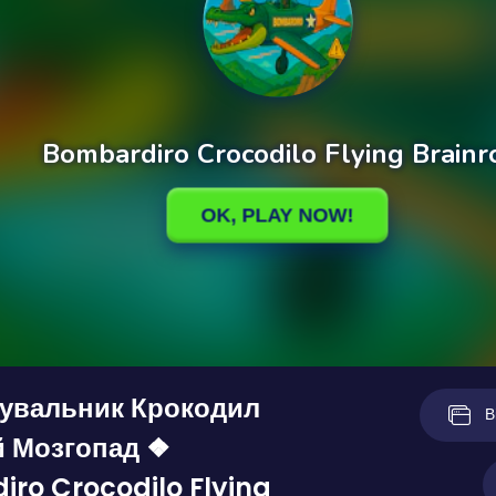
увальник Крокодил
В
й Мозгопад ❖
ro Crocodilo Flying