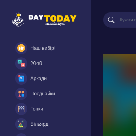
Наш вибір!
2048
Аркади
Поєднайки
Гонки
Більярд