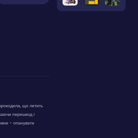
крокодила, що летить
каючи перешкод і
ловне - опанувати