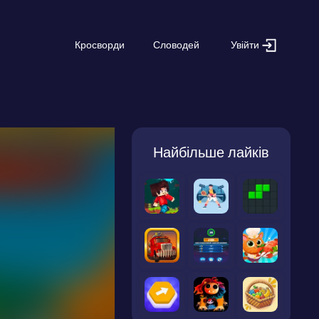
Увійти
Кросворди
Словодей
Найбільше лайків