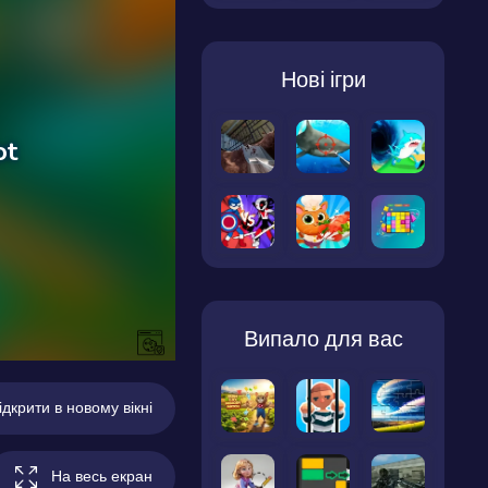
Нові ігри
Випало для вас
ідкрити в новому вікні
На весь екран