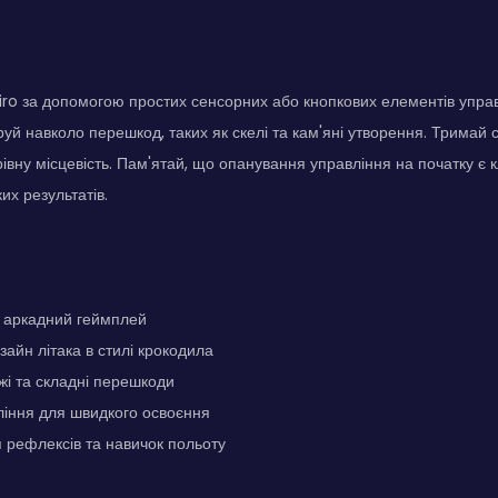
ro за допомогою простих сенсорних або кнопкових елементів управ
руй навколо перешкод, таких як скелі та кам'яні утворення. Тримай сві
рівну місцевість. Пам'ятай, що опанування управління на початку є
их результатів.
 аркадний геймплей
зайн літака в стилі крокодила
жі та складні перешкоди
ління для швидкого освоєння
 рефлексів та навичок польоту