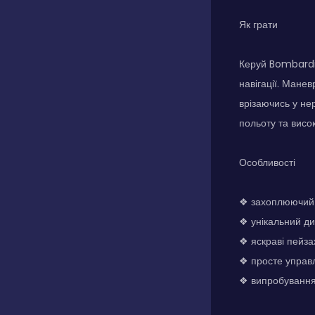
Як грати
Керуй Bombardi
навігації. Манев
врізаючись у не
польоту та висок
Особливості
❖ захоплюючий
❖ унікальний ди
❖ яскраві пейза
❖ просте управ
❖ випробування