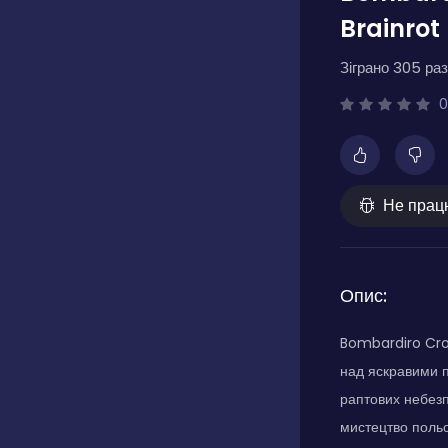
Brainrot
Зіграно 305 раз
0
Не прац
Опис:
Bombardiro Croc
над яскравими п
раптових небезп
мистецтво польот