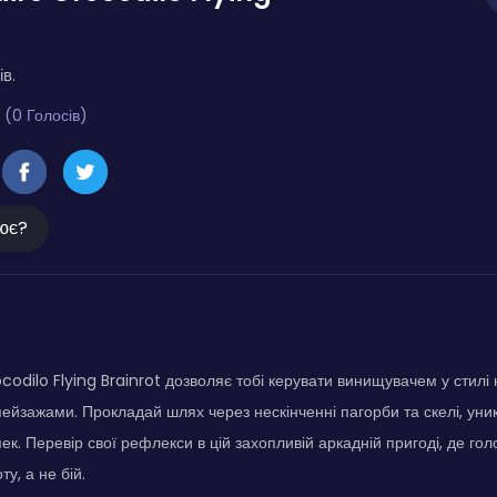
ів.
 (0 Голосів)
ює?
odilo Flying Brainrot дозволяє тобі керувати винищувачем у стилі 
ейзажами. Прокладай шлях через нескінченні пагорби та скелі, уни
ек. Перевір свої рефлекси в цій захопливій аркадній пригоді, де го
у, а не бій.