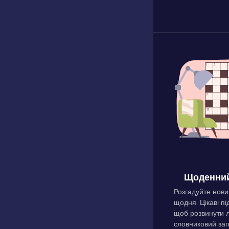
Щоденний
Розгадуйте нови
щодня. Цікаві пі
щоб розвинути л
словниковий зап